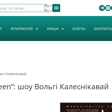
By
By
Я
ФІЛАРМОНІЯ
АФIША
БІЛЕТЫ
КАНТАКТ
льгі Калеснікавай
ueen”: шоу Вольгі Калеснікавай