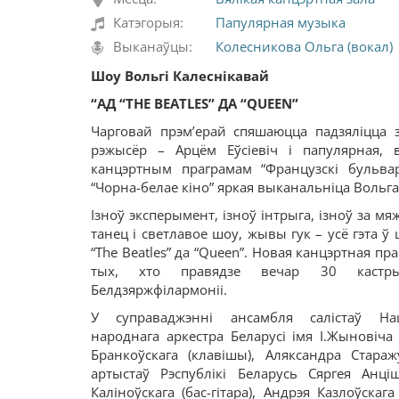
Катэгорыя:
Папулярная музыка
Выканаўцы:
Колесникова Ольга (вокал)
Шоу Вольгі Калеснікавай
“
АД
“THE BEATLES”
ДА
“QUEEN”
Чарговай прэм’ерай спяшаюцца падзяліцца з
рэжысёр – Арцём Еўсіевіч і папулярная,
канцэртным праграмам “Французскі бульвар
“Чорна-белае кіно” яркая выканальніца Вольга
Ізноў эксперымент, ізноў інтрыга, ізноў за м
танец і светлавое шоу, жывы гук – усё гэта ў
“The Beatles” да “Queen”. Новая канцэртная п
тых, хто правядзе вечар 30 кастры
Белдзяржфілармоніі.
У суправаджэнні ансамбля салістаў Нац
народнага аркестра Беларусі імя І.Жыновіча 
Бранкоўскага (клавішы), Аляксандра Стараж
артыстаў Рэспублікі Беларусь Сяргея Анціш
Каліноўскага (бас-гітара), Андрэя Казлоўскаг