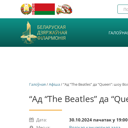
БЕЛАРУСКАЯ
ДЗЯРЖАЎНАЯ
ГАЛОЎНА
ФІЛАРМОНІЯ
Галоўная
/
Афiша
/ “Ад “The Beatles” да “Queen”: шоу Во
“Ад “The Beatles” да “Q
Дата:
30.10.2024 пачатак у 19:00
Месца:
Вялікая канцэртная зала