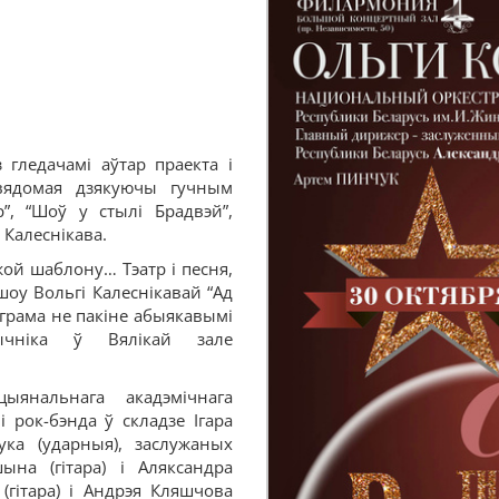
 гледачамі аўтар праекта і
 вядомая дзякуючы гучным
”, “Шоў у стылі Брадвэй”,
 Калеснікава.
яжой шаблону… Тэатр і песня,
 шоу Вольгі Калеснікавай “Ад
раграма не пакіне абыякавымі
чніка ў Вялікай зале
ыянальнага акадэмічнага
і рок-бэнда ў складзе Ігара
ука (ударныя), заслужаных
ына (гітара) і Аляксандра
а (гітара) і Андрэя Кляшчова