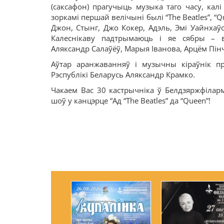
(саксафон) прагучыць музыка таго часу, кал
зоркамі першай велічыні былі “The Beatles”, “Q
Джон, Стынг, Джо Кокер, Адэль, Эмі Уайнхаўс
Калеснікаву падтрымаюць і яе сябры – в
Аляксандр Салаўёў, Марыя Іванова, Арцём Пінч
Аўтар аранжаванняў і музычны кіраўнік п
Рэспублікі Беларусь Аляксандр Крамко.
Чакаем Вас 30 кастрычніка ў Белдзяржфіларм
шоў у канцэрце “Ад “The Beatles” да “Queen”!