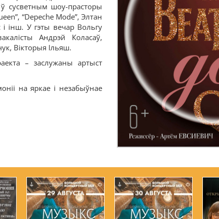
і ў сусветным шоу-прасторы
ueen”, “Depeche Mode”, Элтан
 і інш. У гэты вечар Вольгу
акалісты Андрэй Коласаў,
ук, Вікторыя Ільяш.
раекта – заслужаны артыст
оніі на яркае і незабыўнае