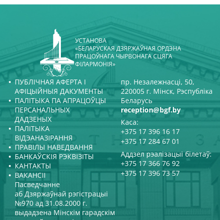
УСТАНОВА
«БЕЛАРУСКАЯ ДЗЯРЖАЎНАЯ ОРДЭНА
ПРАЦОЎНАГА ЧЫРВОНАГА СЦЯГА
ФІЛАРМОНІЯ»
ПУБЛІЧНАЯ АФЕРТА І
пр. Незалежнасці, 50,
АФІЦЫЙНЫЯ ДАКУМЕНТЫ
220005 г. Мінск, Рэспубліка
ПАЛІТЫКА ПА АПРАЦОЎЦЫ
Беларусь
ПЕРСАНАЛЬНЫХ
reception@bgf.by
ДАДЗЕНЫХ
Каса:
ПАЛІТЫКА
+375 17 396 16 17
ВІДЭАНАЗІРАННЯ
+375 17 284 67 01
ПРАВІЛЫ НАВЕДВАННЯ
Аддзел рэалізацыі білетаў:
БАНКАЎСКІЯ РЭКВІЗІТЫ
+375 17 366 76 92
КАНТАКТЫ
+375 17 396 73 57
ВАКАНСІІ
Пасведчанне
аб Дзяржаўнай рэгістрацыі
№970 ад 31.08.2000 г.
выдадзена Мінскім гарадскім