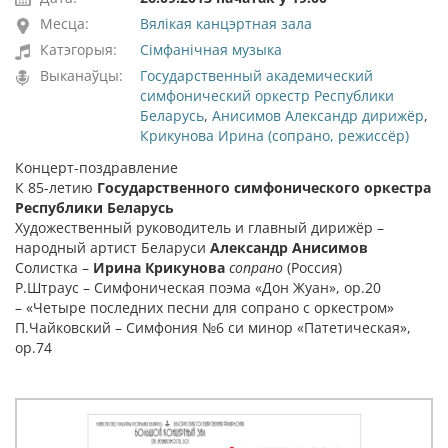
Месца:
Вялікая канцэртная зала
Катэгорыя:
Сімфанічная музыка
Выканаўцы:
Государственный академический
симфонический оркестр Республики
Беларусь
,
Анисимов Александр дирижёр
,
Крикунова Ирина (сопрано, режиссёр)
Концерт-поздравление
К 85-летию
Государственного симфонического оркестра
Республики Беларусь
Художественный руководитель и главный дирижёр –
народный артист Беларуси
Александр Анисимов
Солистка –
Ирина Крикунова
сопрано
(Россия)
Р.Штраус – Симфоническая поэма «Дон Жуан», ор.20
– «Четыре последних песни для сопрано с оркестром»
П.Чайковский – Симфония №6 си минор «Патетическая»,
ор.74