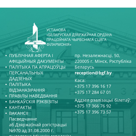
УСТАНОВА
«БЕЛАРУСКАЯ ДЗЯРЖАЎНАЯ ОРДЭНА
ПРАЦОЎНАГА ЧЫРВОНАГА СЦЯГА
ФІЛАРМОНІЯ»
ПУБЛІЧНАЯ АФЕРТА І
пр. Незалежнасці, 50,
АФІЦЫЙНЫЯ ДАКУМЕНТЫ
220005 г. Мінск, Рэспубліка
ПАЛІТЫКА ПА АПРАЦОЎЦЫ
Беларусь
ПЕРСАНАЛЬНЫХ
reception@bgf.by
ДАДЗЕНЫХ
Каса:
ПАЛІТЫКА
+375 17 396 16 17
ВІДЭАНАЗІРАННЯ
+375 17 284 67 01
ПРАВІЛЫ НАВЕДВАННЯ
Аддзел рэалізацыі білетаў:
БАНКАЎСКІЯ РЭКВІЗІТЫ
+375 17 366 76 92
КАНТАКТЫ
+375 17 396 73 57
ВАКАНСІІ
Пасведчанне
аб Дзяржаўнай рэгістрацыі
№970 ад 31.08.2000 г.