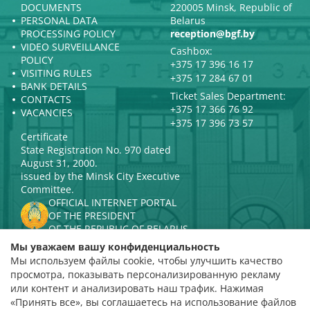
DOCUMENTS
220005 Minsk, Republic of
PERSONAL DATA
Belarus
PROCESSING POLICY
reception@bgf.by
VIDEO SURVEILLANCE
Cashbox:
POLICY
+375 17 396 16 17
VISITING RULES
+375 17 284 67 01
BANK DETAILS
Ticket Sales Department:
CONTACTS
+375 17 366 76 92
VACANCIES
+375 17 396 73 57
Certificate
State Registration No. 970 dated
August 31, 2000.
issued by the Minsk City Executive
Committee.
OFFICIAL INTERNET PORTAL
OF THE PRESIDENT
OF THE REPUBLIC OF BELARUS
MINISTRY OF CULTURE OF THE
Мы уважаем вашу конфиденциальность
REPUBLIC OF BELARUS
Мы используем файлы cookie, чтобы улучшить качество
PORTAL
просмотра, показывать персонализированную рекламу
RATING ASSESSMENT
или контент и анализировать наш трафик. Нажимая
«Принять все», вы соглашаетесь на использование файлов