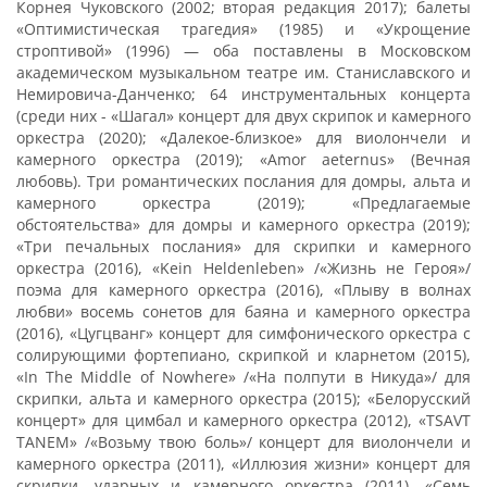
Корнея Чуковского (2002; вторая редакция 2017); балеты
«Оптимистическая трагедия» (1985) и «Укрощение
строптивой» (1996) — оба поставлены в Московском
академическом музыкальном театре им. Станиславского и
Немировича-Данченко; 64 инструментальных концерта
(среди них - «Шагал» концерт для двух скрипок и камерного
оркестра (2020); «Далекое-близкое» для виолончели и
камерного оркестра (2019); «Amor aeternus» (Вечная
любовь). Три романтических послания для домры, альта и
камерного оркестра (2019); «Предлагаемые
обстоятельства» для домры и камерного оркестра (2019);
«Три печальных послания» для скрипки и камерного
оркестра (2016), «Kein Heldenleben» /«Жизнь не Героя»/
поэма для камерного оркестра (2016), «Плыву в волнах
любви» восемь сонетов для баяна и камерного оркестра
(2016), «Цугцванг» концерт для симфонического оркестра с
солирующими фортепиано, скрипкой и кларнетом (2015),
«In The Middle of Nowhere» /«На полпути в Никуда»/ для
скрипки, альта и камерного оркестра (2015); «Белорусский
концерт» для цимбал и камерного оркестра (2012), «TSAVT
TANEM» /«Возьму твою боль»/ концерт для виолончели и
камерного оркестра (2011), «Иллюзия жизни» концерт для
скрипки, ударных и камерного оркестра (2011), «Семь