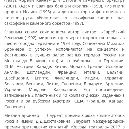
(1998), «Время Каина» для фагота и камерного оркестра
(2001), «Адам и Ева» для баяна и скрипки (1999), «Из книги
пророка Исаии» (1998) для детского хора и фортепиано в
четыре руки, «Евангелие от саксофона» концерт для
саксофона и камерного оркестра (1997).
Главным своим сочинением автор считает «Еврейский
Реквием» (1992), мировая премьера которого состоялась в
шести городах Германии в 1994 году. Сочинения Михаила
Броннера с успехом исполняются на концертах и
фестивалях в лучших залах разных городов России (от
Москвы до Владивостока) и за рубежом — в Германии,
США, Австрии, Канаде, Китае, Монако, Греции, Испании,
Англии, Шотландии, Франции, Италии, Бельгии,
Швейцарии, Египте, Финляндии, Индии, Хорватии,
Болгарии, Венгрии, Литве, Словении, Беларуси, Армении,
Украине, Молдове, Казахстане. Его произведения
записаны на 2 пластинках и 40 компакт-дисках, изданных в
России и за рубежом (Австрия, США, Франция, Канада,
Словения).
Михаил Броннер — Лауреат премии Союза композиторов
России имени Д.Д.Шостаковича, Лауреат международной
премии зрительских симпатий «Звезда театрала» 2017 в