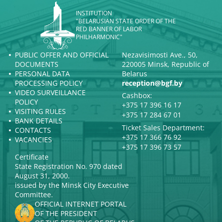
INSTITUTION
"BELARUSIAN STATE ORDER OF THE
RED BANNER OF LABOR
PHILHARMONIC"
PUBLIC OFFER AND OFFICIAL
Nezavisimosti Ave., 50,
DOCUMENTS
220005 Minsk, Republic of
PERSONAL DATA
Belarus
PROCESSING POLICY
reception@bgf.by
VIDEO SURVEILLANCE
Cashbox:
POLICY
+375 17 396 16 17
VISITING RULES
+375 17 284 67 01
BANK DETAILS
Ticket Sales Department:
CONTACTS
+375 17 366 76 92
VACANCIES
+375 17 396 73 57
Certificate
State Registration No. 970 dated
August 31, 2000.
issued by the Minsk City Executive
Committee.
OFFICIAL INTERNET PORTAL
OF THE PRESIDENT