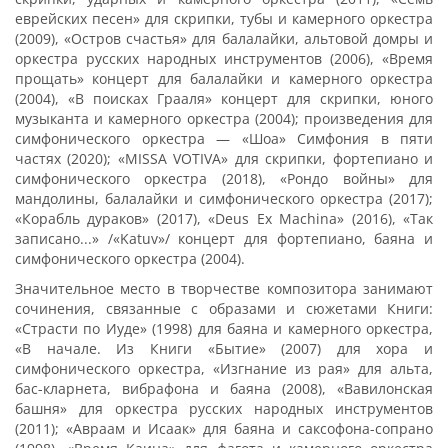
еврейских песен» для скрипки, тубы и камерного оркестра
(2009), «Остров счастья» для балалайки, альтовой домры и
оркестра русских народных инструментов (2006), «Время
прощать» концерт для балалайки и камерного оркестра
(2004), «В поисках Грааля» концерт для скрипки, юного
музыканта и камерного оркестра (2004); произведения для
симфонического оркестра — «Шоа» Симфония в пяти
частях (2020); «MISSA VOTIVA» для скрипки, фортепиано и
симфонического оркестра (2018), «Рондо войны» для
мандолины, балалайки и симфонического оркестра (2017);
«Корабль дураков» (2017), «Deus Ex Machina» (2016), «Так
записано...» /«Katuv»/ концерт для фортепиано, баяна и
симфонического оркестра (2004).
Значительное место в творчестве композитора занимают
сочинения, связанные с образами и сюжетами Книги:
«Страсти по Иуде» (1998) для баяна и камерного оркестра,
«В начале. Из Книги «Бытие» (2007) для хора и
симфонического оркестра, «Изгнание из рая» для альта,
бас-кларнета, вибрафона и баяна (2008), «Вавилонская
башня» для оркестра русских народных инструментов
(2011); «Авраам и Исаак» для баяна и саксофона-сопрано