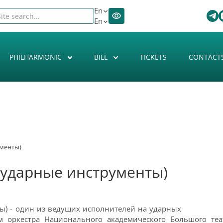
En
En
PHILHARMONIC
BILL
TICKETS
CONTACT
ументы)
(ударные инструменты)
ы) - один из ведущих исполнителей на ударных
ом оркестра Национального академического Большого те