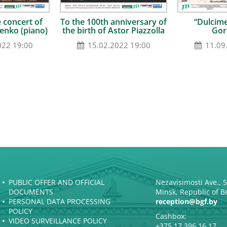
 concert of
To the 100th anniversary of
“Dulcime
enko (piano)
the birth of Astor Piazzolla
Gor
022 19:00
15.02.2022 19:00
11.09
PUBLIC OFFER AND OFFICIAL
Nezavisimosti Ave., 
DOCUMENTS
Minsk, Republic of B
PERSONAL DATA PROCESSING
reception@bgf.by
POLICY
Cashbox:
VIDEO SURVEILLANCE POLICY
+375 17 396 16 17