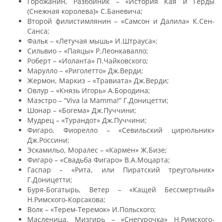
Горожанин, Разбойник – «История Кая и Герды
(Снежная королева)» С.Баневича;
Второй филистимлянин – «Самсон и Далила» К.Сен-
Санса;
Фальк – «Летучая мышь» И.Штрауса»;
Сильвио – «Паяцы» Р.Леонкавалло;
Роберт – «Иоланта» П.Чайковского;
Марулло – «Риголетто» Дж.Верди;
Жермон, Маркиз – «Травиата» Дж.Верди;
Овлур – «Князь Игорь» А.Бородина;
Маэстро – “Viva la Mamma!” Г.Доницетти;
Шонар – «Богема» Дж.Пуччини;
Мудрец – «Турандот» Дж.Пуччини;
Фигаро, Фиорелло – «Севильский цирюльник»
Дж.Россини;
Эскамильо, Моралес – «Кармен» Ж.Бизе;
Фигаро – «Свадьба Фигаро» В.А.Моцарта;
Гаспар – «Рита, или Пиратский треугольник»
Г.Доницетти;
Буря-Богатырь, Ветер – «Кащей Бессмертный»
Н.Римского-Корсакова;
Волк – «Терем-Теремок» И.Польского;
Масленица, Мизгирь – «Снегурочка» Н.Римского-