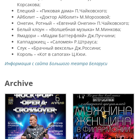
Корсакова;
Елецкий – «Пиковая дама» П.Чайковского;
Айболит – «Доктор Айболит» М.Морозовой;
Онегин, Ротный – «Евгений Онегин» П.Чайковского;
Белый клоун – «Волшебная музыка» М.Минкова;
Ямадори – «Мадам Баттерфляй» Дж.Пуччини;
Каппадокиец – «Саломея» Р.Штрауса;
Слук – «Брачный вексель» Дж.Россини;
Король – «Кот в сапогах» Ц.Кюи.
Информация с сайта Большого театра Беларуси
Archive