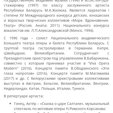
государственную академию музыки (1996) и ассистентуру-
стажировку (1997) по классу заслуженного артиста
Республики Беларусь М.А.Жилюка. Является лауреатом I
степени XV Международного конкурса детских, юношеских
и взрослых творческих коллективов «Море. Вдохновение.
Театр» (Россия, Анапа; 2011); Национального конкурса
вокалистов им. Л.П.Александровской (Минск, 1994).
С 1996 года – солист Национального академического
Большого театра оперы и балета Республики Беларусь. С
труппой театра гастролировал в Германии, Кипре,
Швейцарии, Великобритании. Сотрудничает с
Президентским оркестром под управлением В.Бабарикина,
совместно с которым принимал участие в “Viva Opera
Modern” (2016), Концерте памяти В.Ободзинского «Эти
глаза напротив» (2016), Концерте памяти М.Магомаева
(2017) и др. С белорусскими оркестровыми коллективами
выступал в Австрии, Бельгии, Великобритании, Венгрии,
Нидерландах, Китае, Польше, Италии, Тунисе.
В репертуаре артиста:
Гонец, Актёр – «Сказка о царе Салтане», музыкальный
спектакль по мотивам оперы Н.Римского-Корсакова;