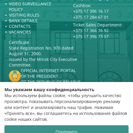
VIDEO SURVEILLANCE
Cashbox:
POLICY
+375 17 396 16 17
VISITING RULES
+375 17 284 67 01
BANK DETAILS
Ticket Sales Department:
CONTACTS
+375 17 366 76 92
VACANCIES
+375 17 396 73 57
Certificate
State Registration No. 970 dated
August 31, 2000.
issued by the Minsk City Executive
Committee.
OFFICIAL INTERNET PORTAL
OF THE PRESIDENT
OF THE REPUBLIC OF BELARUS
MINISTRY OF CULTURE OF THE
Мы уважаем вашу конфиденциальность
REPUBLIC OF BELARUS
Мы используем файлы cookie, чтобы улучшить качество
PORTAL
просмотра, показывать персонализированную рекламу
RATING ASSESSMENT
или контент и анализировать наш трафик. Нажимая
«Принять все», вы соглашаетесь на использование файлов
Rating 4.9
cookie наших сайтов.
based on 112 reviews
Отклонить