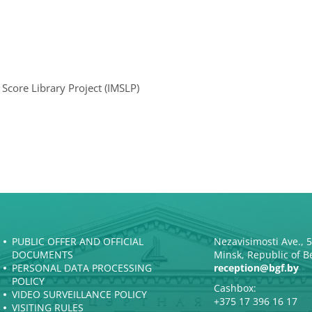
core Library Project (IMSLP)
PUBLIC OFFER AND OFFICIAL
Nezavisimosti Ave., 
DOCUMENTS
Minsk, Republic of B
PERSONAL DATA PROCESSING
reception@bgf.by
POLICY
Cashbox:
VIDEO SURVEILLANCE POLICY
+375 17 396 16 17
VISITING RULES