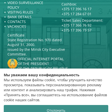
VIDEO SURVEILLANCE
Cashbox:
POLICY
+375 17 396 16 17
VISITING RULES
+375 17 284 67 01
BANK DETAILS
Ticket Sales Department:
CONTACTS
+375 17 366 76 92
VACANCIES
+375 17 396 73 57
Certificate
State Registration No. 970 dated
August 31, 2000.
issued by the Minsk City Executive
Committee.
OFFICIAL INTERNET PORTAL
OF THE PRESIDENT
OF THE REPUBLIC OF BELARUS
MINISTRY OF CULTURE OF THE
Мы уважаем вашу конфиденциальность
REPUBLIC OF BELARUS
Мы используем файлы cookie, чтобы улучшить качество
PORTAL
просмотра, показывать персонализированную рекламу
RATING ASSESSMENT
или контент и анализировать наш трафик. Нажимая
«Принять все», вы соглашаетесь на использование файлов
Rating 4.9
cookie наших сайтов.
based on 112 reviews
Отклонить