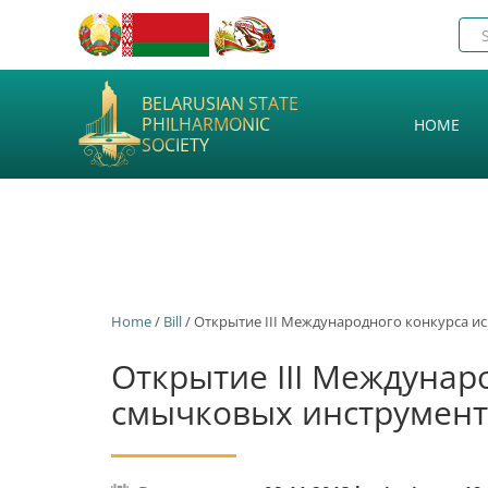
BELARUSIAN STATE
PHILHARMONIC
HOME
SOCIETY
Home
/
Bill
/ Открытие III Международного конкурса и
Открытие III Междунар
смычковых инструмент