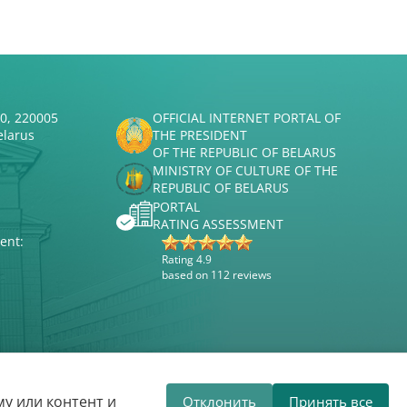
50, 220005
OFFICIAL INTERNET PORTAL OF
elarus
THE PRESIDENT
OF THE REPUBLIC OF BELARUS
MINISTRY OF CULTURE OF THE
REPUBLIC OF BELARUS
PORTAL
RATING ASSESSMENT
ent:
Rating 4.9
based on 112 reviews
Website development
ВТОП3
у или контент и
Отклонить
Принять все