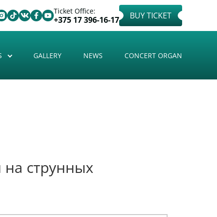
Ticket Office:
BUY TICKET
+375 17 396-16-17
S
GALLERY
NEWS
CONCERT ORGAN
 на струнных