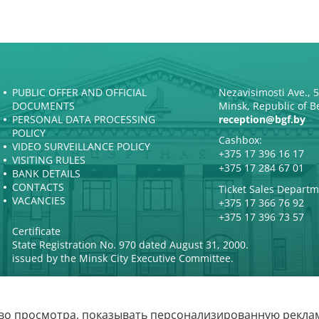
PUBLIC OFFER AND OFFICIAL
Nezavisimosti Ave., 
DOCUMENTS
Minsk, Republic of B
PERSONAL DATA PROCESSING
reception@bgf.by
POLICY
Cashbox:
VIDEO SURVEILLANCE POLICY
+375 17 396 16 17
VISITING RULES
+375 17 284 67 01
BANK DETAILS
CONTACTS
Ticket Sales Departm
VACANCIES
+375 17 366 76 92
+375 17 396 73 57
Certificate
State Registration No. 970 dated August 31, 2000.
issued by the Minsk City Executive Committee.
во просмотра, показывать персонализированную реклам