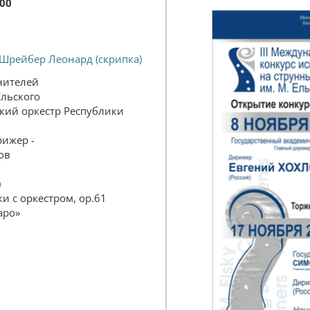
:00
Шрейбер Леонард (скрипка)
нителей
Ельского
кий оркестр Республики
ижер -
ов
)
ки с оркестром, ор.61
аро»