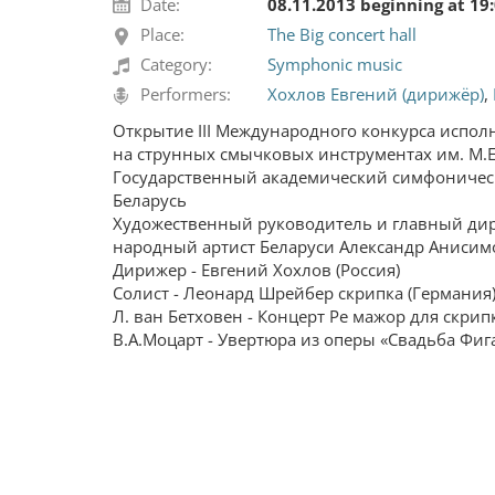
Date:
08.11.2013 beginning at 19
Place:
The Big concert hall
Category:
Symphonic music
Performers:
Хохлов Евгений (дирижёр)
,
Открытие III Международного конкурса испол
на струнных смычковых инструментах им. М.
Государственный академический симфоничес
Беларусь
Художественный руководитель и главный дир
народный артист Беларуси Александр Анисим
Дирижер - Евгений Хохлов (Россия)
Солист - Леонард Шрейбер скрипка (Германия
Л. ван Бетховен - Концерт Ре мажор для скрип
В.А.Моцарт - Увертюра из оперы «Свадьба Фиг