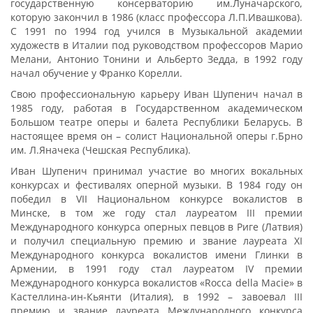
государственную консерваторию им.Луначарского,
которую закончил в 1986 (класс профессора Л.П.Ивашкова).
С 1991 по 1994 год учился в Музыкальной академии
художеств в Италии под руководством профессоров Марио
Мелани, Антонио Тонини и Альберто Зедда, в 1992 году
начал обучение у Франко Корелли.
Свою профессиональную карьеру Иван Шупенич начал в
1985 году, работая в Государственном академическом
Большом театре оперы и балета Республики Беларусь. В
настоящее время он – солист Национальной оперы г.Брно
им. Л.Яначека (Чешская Республика).
Иван Шупенич принимал участие во многих вокальных
конкурсах и фестивалях оперной музыки. В 1984 году он
победил в VII Национальном конкурсе вокалистов в
Минске, в том же году стал лауреатом III премии
Международного конкурса оперных певцов в Риге (Латвия)
и получил специальную премию и звание лауреата XI
Международного конкурса вокалистов имени Глинки в
Армении, в 1991 году стал лауреатом IV премии
Международного конкурса вокалистов «Rocca della Macie» в
Кастеллина-ин-Кьянти (Италия), в 1992 – завоевал III
премию и звание лауреата Международного конкурса