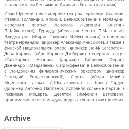
теноров имени Беньямино Джильи в Реканати (Италия).
Иван Шупенич пел в оперных театрах Германии, Испании,
Италии, Голландии, Японии, Великобритании и Ирландии.
Исполнял партии Ленского («Евгений Онегин»
П.Чайковского), Туридду («Сельская честь» П.Масканьи),
Лжедмитрия («Борис Годунов» М.Мусоргского) в оперном
театре Ирландии (дирижёр Александр Анисимов), а также в
финской Национальной опере (дирижёр Лейф Сегерстам),
Дона Карлоса («Дон Карлос» Дж.Верди) в оперном театре
«Сан-Карло», Неаполь (дирижёр Габриэль Ферро),
Дженнаро («Маддалена» С.Прокофьева) в Великобритании
с Лондонским филармоническим оркестром (дирижёр
Геннадий Рождественский), Сергея («Леди Макбет
Мценского уезда» Д.Шостаковича) в Ковент-Гарден
(дирижёр Антонио Паппано). Исполнял сольные партии в
Реквиеме Моцарта, Девятой симфонии Бетховена,
принимал участие в международных концертных проектах.
Archive