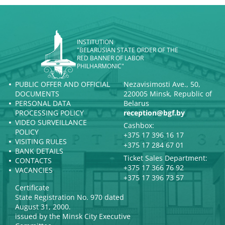
INSTITUTION
"BELARUSIAN STATE ORDER OF THE
RED BANNER OF LABOR
PHILHARMONIC"
PUBLIC OFFER AND OFFICIAL
Nezavisimosti Ave., 50,
DOCUMENTS
220005 Minsk, Republic of
PERSONAL DATA
Belarus
PROCESSING POLICY
reception@bgf.by
VIDEO SURVEILLANCE
Cashbox:
POLICY
+375 17 396 16 17
VISITING RULES
+375 17 284 67 01
BANK DETAILS
Ticket Sales Department:
CONTACTS
+375 17 366 76 92
VACANCIES
+375 17 396 73 57
Certificate
State Registration No. 970 dated
August 31, 2000.
issued by the Minsk City Executive