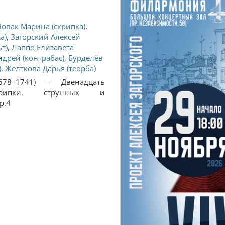
Новак Марина (скрипка)
,
а)
,
Загорский Алексей
т)
,
Лаппо Елизавета
дрей (контрабас)
,
Бурделёв
)
,
Желткова Дарья (теорба)
1678–1741) – Двенадцать
рипки, струнных и
р.4