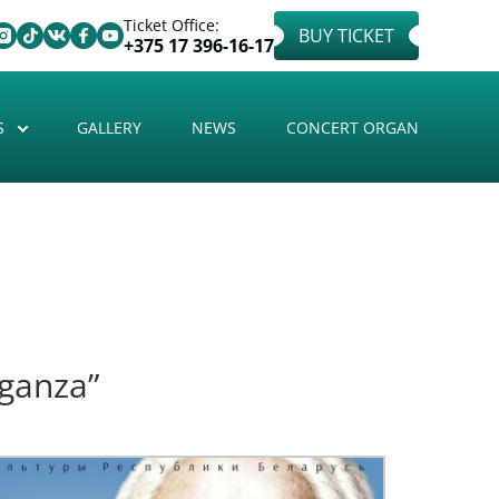
Ticket Office:
BUY TICKET
+375 17 396-16-17
S
GALLERY
NEWS
CONCERT ORGAN
ganza”