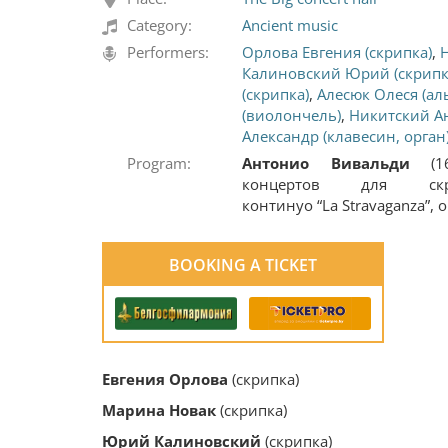
Category:
Ancient music
Performers:
Орлова Евгения (скрипка)
,
Калиновский Юрий (скрипк
(скрипка)
,
Алесюк Олеся (аль
(виолончель)
,
Никитский Ан
Александр (клавесин, орган
Program:
Антонио Вивальди
(
концертов для ск
континуо “La Stravaganza”, о
BOOKING A TICKET
Евгения Орлова
(скрипка)
Марина Новак
(скрипка)
Юрий Калиновский
(скрипка)