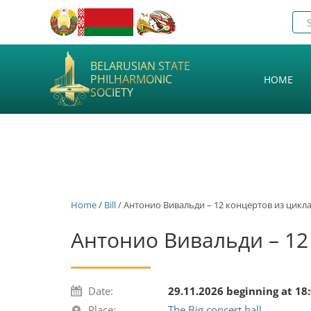
BELARUSIAN STATE
PHILHARMONIC
HOME
SOCIETY
Home
/
Bill
/ Антонио Вивальди – 12 концертов из цикла 
Антонио Вивальди – 12 
Date:
29.11.2026 beginning at 18
Place:
The Big concert hall