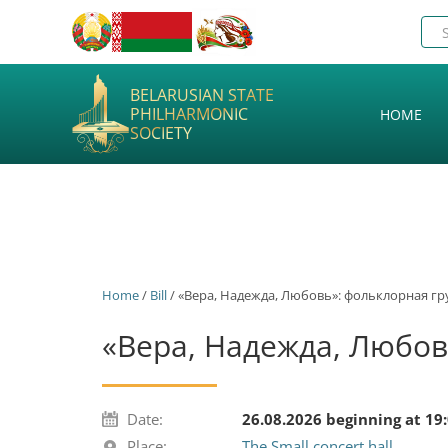
BELARUSIAN STATE
PHILHARMONIC
HOME
SOCIETY
Home
/
Bill
/ «Вера, Надежда, Любовь»: фольклорная гр
«Вера, Надежда, Любов
Date:
26.08.2026 beginning at 19
Place:
The Small concert hall