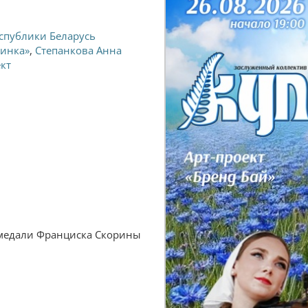
спублики Беларусь
линка»
,
Степанкова Анна
ект
 медали Франциска Скорины