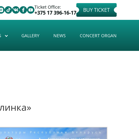
Ticket Office:
BUY TICKET
+375 17 396-16-17
S
GALLERY
NEWS
CONCERT ORGAN
алинка»