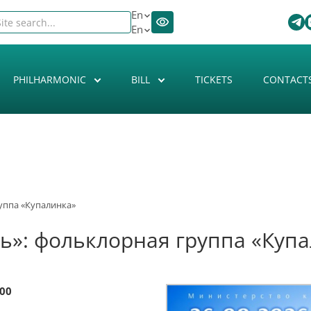
En
En
PHILHARMONIC
BILL
TICKETS
CONTACT
уппа «Купалинка»
ь»: фольклорная группа «Куп
:00