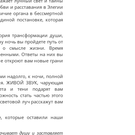
ражает лунный свет и тайны
бви и расставания в Элегии
личие органа в бессмертной
единой постановке, которая
тория трансформации души,
ну ночь вы пройдете путь от
 о смысле жизни. Время
менными. Ответы на них вы
ые откроют вам новые грани
ами надолго, к ночи, полной
ия. ЖИВОЙ ЗВУК, чарующая
ета и тени подарят вам
жность стать частью этого
световой луч расскажут вам
, которые оставили наши
ачивает душу и заставляет