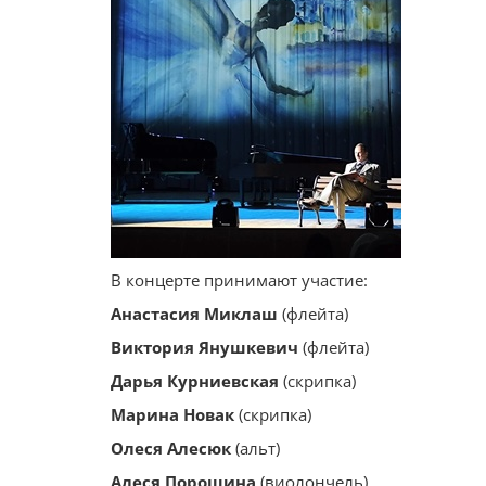
В концерте принимают участие:
Анастасия Миклаш
(флейта)
Виктория Янушкевич
(флейта)
Дарья Курниевская
(скрипка)
Марина Новак
(скрипка)
Олеся Алесюк
(альт)
Алеся Порошина
(виолончель)