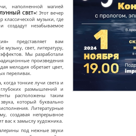
чи, наполненной магией
«ЛУННЫЙ СВЕТ»
! Этот вечер
р классической музыки, где
и создадут незабываемое
сия» представляет вам
 музыку, свет, литературу,
-эффектов. Мы разработали
традиционные произведения
дая мелодия обретает цвет,
ых переливах.
 когда тонкие лучи света и
 глубоких размышлений и
менты расположены таким
 звука, который буквально
 исполнения. Литературные
му, создавая непрерывное
т вас к замыслу художника.
балерины под нежные звуки