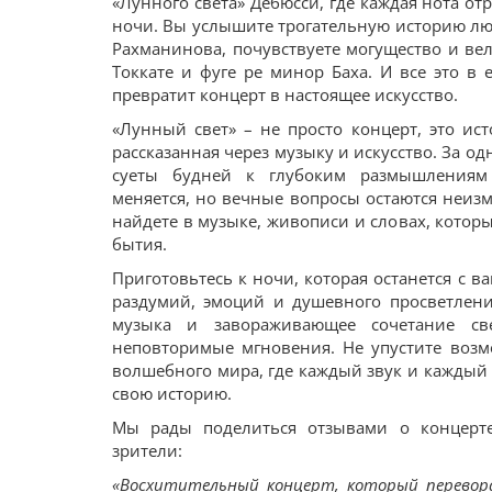
«Лунного света» Дебюсси, где каждая нота от
ночи. Вы услышите трогательную историю лю
Рахманинова, почувствуете могущество и ве
Токкате и фуге ре минор Баха. И все это в 
превратит концерт в настоящее искусство.
«Лунный свет» – не просто концерт, это ис
рассказанная через музыку и искусство. За од
суеты будней к глубоким размышлениям
меняется, но вечные вопросы остаются неиз
найдете в музыке, живописи и словах, котор
бытия.
Приготовьтесь к ночи, которая останется с в
раздумий, эмоций и душевного просветлен
музыка и завораживающее сочетание св
неповторимые мгновения. Не упустите возмо
волшебного мира, где каждый звук и каждый 
свою историю.
Мы рады поделиться отзывами о концерте
зрители:
«Восхитительный концерт, который перевор