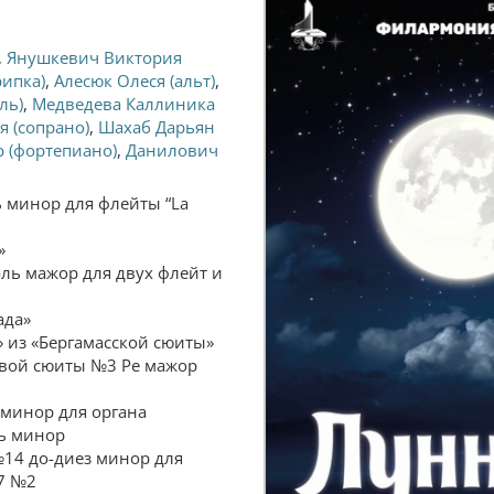
,
Янушкевич Виктория
рипка)
,
Алесюк Олеся (альт)
,
ль)
,
Медведева Каллиника
я (сопрано)
,
Шахаб Дарьян
 (фортепиано)
,
Данилович
ь минор для флейты “La
»
ль мажор для двух флейт и
ада»
 из «Бергамасской сюиты»
овой сюиты №3 Ре мажор
е минор для органа
ь минор
№14 до-диез минор для
27 №2