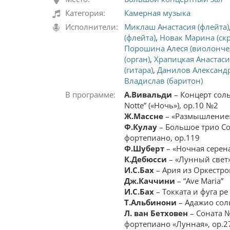
Категория:
Камерная музыка
Исполнители:
Миклаш Анастасия (флейта)
(флейта)
,
Новак Марина (ск
Порошина Алеся (виолонче
(орган)
,
Храпицкая Анастаси
(гитара)
,
Данилов Александр
Владислав (баритон)
В программе:
А.Вивальди
– Концерт сол
Notte” («Ночь»), op.10 №2
Ж.Массне
– «Размышление
Ф.Кулау
– Большое трио Cо
фортепиано, op.119
Ф.Шуберт
– «Ночная серен
К.Дебюсси
– «Лунный свет»
И.С.Бах
– Ария из Оркестр
Дж.Каччини
– “Ave Maria”
И.С.Бах
– Токката и фуга р
Т.Альбинони
– Адажио сол
Л. ван Бетховен
– Соната 
фортепиано «Лунная», ор.