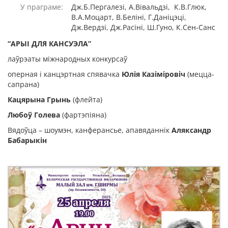
У праграме:
Дж.Б.Пергалезі, А.Вівальдзі, К.В.Глюк,
В.А.Моцарт, В.Беліні, Г.Даніцэці,
Дж.Вердзі, Дж.Расіні, Ш.Гуно, К.Сен-Санс
“АРЫІ ДЛЯ КАНСУЭЛА
”
лаўрэаты міжнародных конкурсаў
оперная і канцэртная спявачка
Юлія Казіміровіч
(мецца-
сапрана)
Кацярына Грынь
(флейта)
Любоў Голева
(фартэпіяна)
Вядоўца – шоумэн, канферансье, апавяданнік
Аляксандр
Бабарыкін