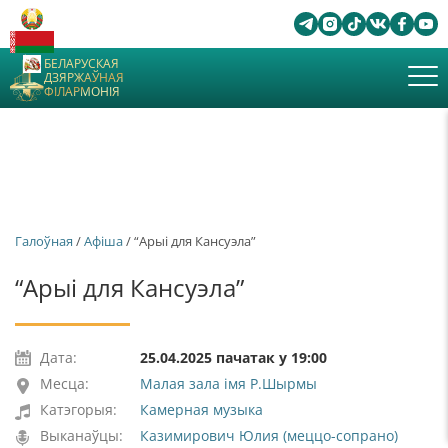
БЕЛАРУСКАЯ
ДЗЯРЖАЎНАЯ
ФІЛАРМОНІЯ
Галоўная
/
Афiша
/ “Арыі для Кансуэла”
“Арыі для Кансуэла”
Дата:
25.04.2025 пачатак у 19:00
Месца:
Малая зала імя Р.Шырмы
Катэгорыя:
Камерная музыка
Выканаўцы:
Казимирович Юлия (меццо-сопрано)