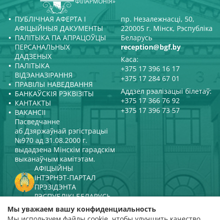
ФІЛАРМОНІЯ»
ПУБЛІЧНАЯ АФЕРТА І
пр. Незалежнасці, 50,
АФІЦЫЙНЫЯ ДАКУМЕНТЫ
220005 г. Мінск, Рэспубліка
ПАЛІТЫКА ПА АПРАЦОЎЦЫ
Беларусь
ПЕРСАНАЛЬНЫХ
reception@bgf.by
ДАДЗЕНЫХ
Каса:
ПАЛІТЫКА
+375 17 396 16 17
ВІДЭАНАЗІРАННЯ
+375 17 284 67 01
ПРАВІЛЫ НАВЕДВАННЯ
Аддзел рэалізацыі білетаў:
БАНКАЎСКІЯ РЭКВІЗІТЫ
+375 17 366 76 92
КАНТАКТЫ
+375 17 396 73 57
ВАКАНСІІ
Пасведчанне
аб Дзяржаўнай рэгістрацыі
№970 ад 31.08.2000 г.
выдадзена Мінскім гарадскім
выканаўчым камітэтам.
АФІЦЫЙНЫ
ІНТЭРНЭТ-ПАРТАЛ
ПРЭЗІДЭНТА
РЭСПУБЛІКІ БЕЛАРУСЬ
МІНІСТЭРСТВА КУЛЬТУРЫ
Мы уважаем вашу конфиденциальность
РЭСПУБЛІКІ БЕЛАРУСЬ
Мы используем файлы cookie, чтобы улучшить качество