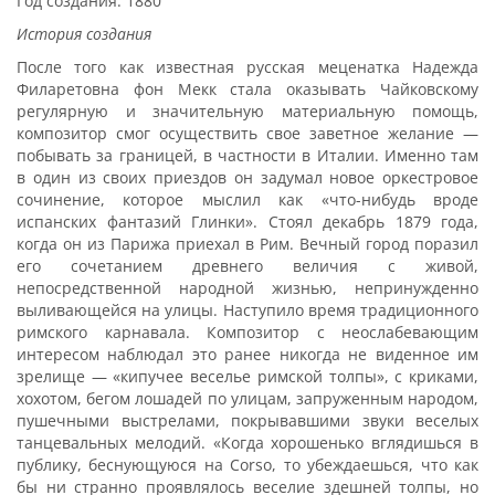
Год создания: 1880
История создания
После того как известная русская меценатка Надежда
Филаретовна фон Мекк стала оказывать Чайковскому
регулярную и значительную материальную помощь,
композитор смог осуществить свое заветное желание —
побывать за границей, в частности в Италии. Именно там
в один из своих приездов он задумал новое оркестровое
сочинение, которое мыслил как «что-нибудь вроде
испанских фантазий Глинки». Стоял декабрь 1879 года,
когда он из Парижа приехал в Рим. Вечный город поразил
его сочетанием древнего величия с живой,
непосредственной народной жизнью, непринужденно
выливающейся на улицы. Наступило время традиционного
римского карнавала. Композитор с неослабевающим
интересом наблюдал это ранее никогда не виденное им
зрелище — «кипучее веселье римской толпы», с криками,
хохотом, бегом лошадей по улицам, запруженным народом,
пушечными выстрелами, покрывавшими звуки веселых
танцевальных мелодий. «Когда хорошенько вглядишься в
публику, беснующуюся на Corso, то убеждаешься, что как
бы ни странно проявлялось веселие здешней толпы, но