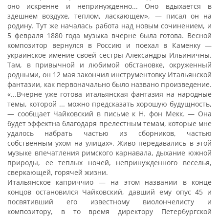
оно искренне и непринужденно... Оно вдыхается в
здешнем воздухе, теплом, ласкающем», — писал он на
родину. Тут же началась работа над новым сочинением, и
5 февраля 1880 года музыка вчерне была готова. Весной
композитор вернулся в Россию и поехал в Каменку —
украинское имение своей сестры Александры Ильиничны.
Там, в привычной и любимой обстановке, окруженный
родными, он 12 мая закончил инструментовку Итальянской
фантазии, как первоначально было названо произведение.
«...Вчерне уже готова итальянская фантазия на народные
темы, которой ... можно предсказать хорошую будущность,
— сообщает Чайковский в письме к Н. фон Мекк. — Она
будет эффектна благодаря прелестным темам, которые мне
удалось набрать частью из сборников, частью
собственным ухом на улицах». Живо передавались в этой
музыке впечатления римского карнавала, дыхание южной
природы, ее теплых ночей, непринужденного веселья,
сверкающей, горячей жизни.
Итальянское каприччио — на этом названии в конце
концов остановился Чайковский, давший ему опус 45 и
посвятивший его известному виолончелисту и
композитору, в то время директору Петербургской