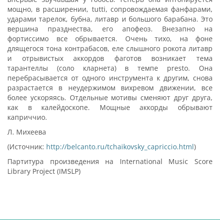
мощно, в расширении, tutti, сопровождаемая фанфарами,
ударами тарелок, бубна, литавр и большого барабана. Это
вершина празднества, его апофеоз. Внезапно на
фортиссимо все обрывается. Очень тихо, на фоне
длящегося тона контрабасов, еле слышного рокота литавр
и отрывистых аккордов фаготов возникает тема
тарантеллы (соло кларнета) в темпе presto. Она
перебрасывается от одного инструмента к другим, снова
разрастается в неудержимом вихревом движении, все
более ускоряясь. Отдельные мотивы сменяют друг друга,
как в калейдоскопе. Мощные аккорды обрывают
каприччио.
Л. Михеева
(Источник:
http://belcanto.ru/tchaikovsky_capriccio.html
)
Партитура произведения на International Music Score
Library Project (IMSLP)