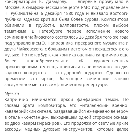
консерватории К. Давыдову, — впервые прозвучало в
Москве, в симфоническом концерте РМО под управлением
Н. Рубинштейна 6 декабря 1880 года и вызвало восторги
публики. Однако критика была более сурова. Композитора
обвиняли в грубости, аляповатости, плохом выборе
тематизма. В Петербурге первое исполнение нового
сочинения Чайковского состоялось 26 декабря того же года
под управлением Э. Направника, прекрасного музыканта и
друга Чайковского, с большим пиететом относящегося к его
музыке. Но петербургская критика оценила каприччио еще
более пренебрежительно: «К художественным
произведениям эту вещь причислить невозможно, но для
садовых концертов — это дорогой подарок». Однако со
временем это яркое, блестящее сочинение заняло
заслуженное место в симфоническом репертуаре.
Музыка
Каприччио начинается яркой фанфарной темой. По
словам брата композитора, это «итальянский военно-
кавалерийский сигнал, раздававшийся ежедневно вечером
в отеле «Констанци», выходившем одной стороной окнами
во двор казарм кирасиров». Его продолжают светлые яркие
аккорды медных духовых инструментов, которые далее