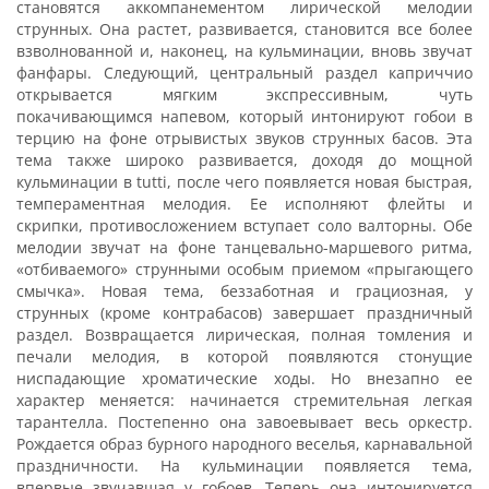
становятся аккомпанементом лирической мелодии
струнных. Она растет, развивается, становится все более
взволнованной и, наконец, на кульминации, вновь звучат
фанфары. Следующий, центральный раздел каприччио
открывается мягким экспрессивным, чуть
покачивающимся напевом, который интонируют гобои в
терцию на фоне отрывистых звуков струнных басов. Эта
тема также широко развивается, доходя до мощной
кульминации в tutti, после чего появляется новая быстрая,
темпераментная мелодия. Ее исполняют флейты и
скрипки, противосложением вступает соло валторны. Обе
мелодии звучат на фоне танцевально-маршевого ритма,
«отбиваемого» струнными особым приемом «прыгающего
смычка». Новая тема, беззаботная и грациозная, у
струнных (кроме контрабасов) завершает праздничный
раздел. Возвращается лирическая, полная томления и
печали мелодия, в которой появляются стонущие
ниспадающие хроматические ходы. Но внезапно ее
характер меняется: начинается стремительная легкая
тарантелла. Постепенно она завоевывает весь оркестр.
Рождается образ бурного народного веселья, карнавальной
праздничности. На кульминации появляется тема,
впервые звучавшая у гобоев. Теперь она интонируется