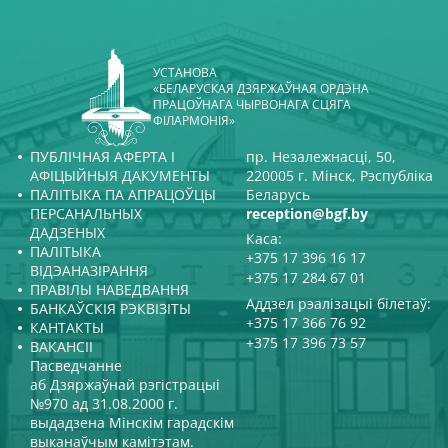
УСТАНОВА
«БЕЛАРУСКАЯ ДЗЯРЖАЎНАЯ ОРДЭНА
ПРАЦОЎНАГА ЧЫРВОНАГА СЦЯГА
ФІЛАРМОНІЯ»
ПУБЛІЧНАЯ АФЕРТА І
пр. Незалежнасці, 50,
АФІЦЫЙНЫЯ ДАКУМЕНТЫ
220005 г. Мінск, Рэспубліка
ПАЛІТЫКА ПА АПРАЦОЎЦЫ
Беларусь
ПЕРСАНАЛЬНЫХ
reception@bgf.by
ДАДЗЕНЫХ
Каса:
ПАЛІТЫКА
+375 17 396 16 17
ВІДЭАНАЗІРАННЯ
+375 17 284 67 01
ПРАВІЛЫ НАВЕДВАННЯ
Аддзел рэалізацыі білетаў:
БАНКАЎСКІЯ РЭКВІЗІТЫ
+375 17 366 76 92
КАНТАКТЫ
+375 17 396 73 57
ВАКАНСІІ
Пасведчанне
аб Дзяржаўнай рэгістрацыі
№970 ад 31.08.2000 г.
выдадзена Мінскім гарадскім
выканаўчым камітэтам.