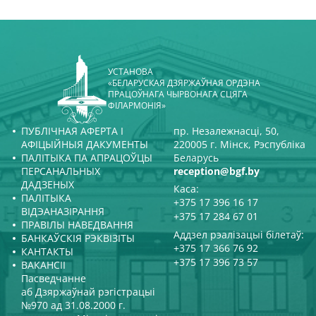
УСТАНОВА
«БЕЛАРУСКАЯ ДЗЯРЖАЎНАЯ ОРДЭНА
ПРАЦОЎНАГА ЧЫРВОНАГА СЦЯГА
ФІЛАРМОНІЯ»
ПУБЛІЧНАЯ АФЕРТА І
пр. Незалежнасці, 50,
АФІЦЫЙНЫЯ ДАКУМЕНТЫ
220005 г. Мінск, Рэспубліка
ПАЛІТЫКА ПА АПРАЦОЎЦЫ
Беларусь
ПЕРСАНАЛЬНЫХ
reception@bgf.by
ДАДЗЕНЫХ
Каса:
ПАЛІТЫКА
+375 17 396 16 17
ВІДЭАНАЗІРАННЯ
+375 17 284 67 01
ПРАВІЛЫ НАВЕДВАННЯ
Аддзел рэалізацыі білетаў:
БАНКАЎСКІЯ РЭКВІЗІТЫ
+375 17 366 76 92
КАНТАКТЫ
+375 17 396 73 57
ВАКАНСІІ
Пасведчанне
аб Дзяржаўнай рэгістрацыі
№970 ад 31.08.2000 г.