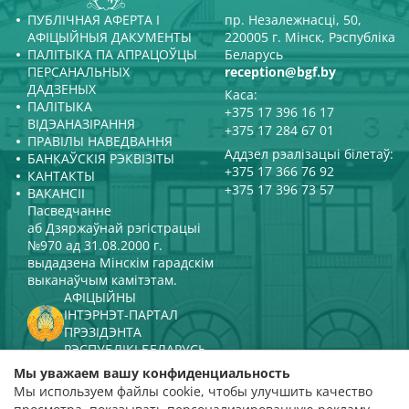
ПУБЛІЧНАЯ АФЕРТА І
пр. Незалежнасці, 50,
АФІЦЫЙНЫЯ ДАКУМЕНТЫ
220005 г. Мінск, Рэспубліка
ПАЛІТЫКА ПА АПРАЦОЎЦЫ
Беларусь
ПЕРСАНАЛЬНЫХ
reception@bgf.by
ДАДЗЕНЫХ
Каса:
ПАЛІТЫКА
+375 17 396 16 17
ВІДЭАНАЗІРАННЯ
+375 17 284 67 01
ПРАВІЛЫ НАВЕДВАННЯ
Аддзел рэалізацыі білетаў:
БАНКАЎСКІЯ РЭКВІЗІТЫ
+375 17 366 76 92
КАНТАКТЫ
+375 17 396 73 57
ВАКАНСІІ
Пасведчанне
аб Дзяржаўнай рэгістрацыі
№970 ад 31.08.2000 г.
выдадзена Мінскім гарадскім
выканаўчым камітэтам.
АФІЦЫЙНЫ
ІНТЭРНЭТ-ПАРТАЛ
ПРЭЗІДЭНТА
РЭСПУБЛІКІ БЕЛАРУСЬ
МІНІСТЭРСТВА КУЛЬТУРЫ
Мы уважаем вашу конфиденциальность
РЭСПУБЛІКІ БЕЛАРУСЬ
Мы используем файлы cookie, чтобы улучшить качество
ПАРТАЛ