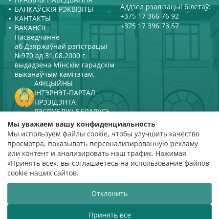
Аддзел рэалізацыі білетаў:
БАНКАЎСКІЯ РЭКВІЗІТЫ
+375 17 366 76 92
КАНТАКТЫ
+375 17 396 73 57
ВАКАНСІІ
Пасведчанне
аб Дзяржаўнай рэгістрацыі
№970 ад 31.08.2000 г.
выдадзена Мінскім гарадскім
выканаўчым камітэтам.
АФІЦЫЙНЫ
ІНТЭРНЭТ-ПАРТАЛ
ПРЭЗІДЭНТА
РЭСПУБЛІКІ БЕЛАРУСЬ
МІНІСТЭРСТВА КУЛЬТУРЫ
Мы уважаем вашу конфиденциальность
РЭСПУБЛІКІ БЕЛАРУСЬ
Мы используем файлы cookie, чтобы улучшить качество
ПАРТАЛ
просмотра, показывать персонализированную рекламу
РЭЙТЫНГАВАЙ АЦЭНКІ
или контент и анализировать наш трафик. Нажимая
«Принять все», вы соглашаетесь на использование файлов
адзнака 4,9
cookie наших сайтов.
на падставе 112 водгукаў
Отклонить
Распрацоўка сайта
ВТОП3
Принять все