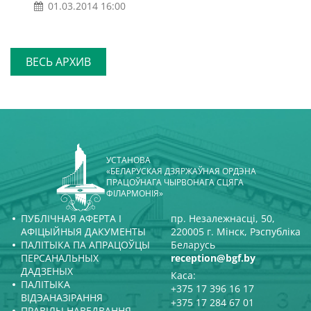
01.03.2014 16:00
ВЕСЬ АРХИВ
УСТАНОВА
«БЕЛАРУСКАЯ ДЗЯРЖАЎНАЯ ОРДЭНА
ПРАЦОЎНАГА ЧЫРВОНАГА СЦЯГА
ФІЛАРМОНІЯ»
ПУБЛІЧНАЯ АФЕРТА І
пр. Незалежнасці, 50,
АФІЦЫЙНЫЯ ДАКУМЕНТЫ
220005 г. Мінск, Рэспубліка
ПАЛІТЫКА ПА АПРАЦОЎЦЫ
Беларусь
ПЕРСАНАЛЬНЫХ
reception@bgf.by
ДАДЗЕНЫХ
Каса:
ПАЛІТЫКА
+375 17 396 16 17
ВІДЭАНАЗІРАННЯ
+375 17 284 67 01
ПРАВІЛЫ НАВЕДВАННЯ