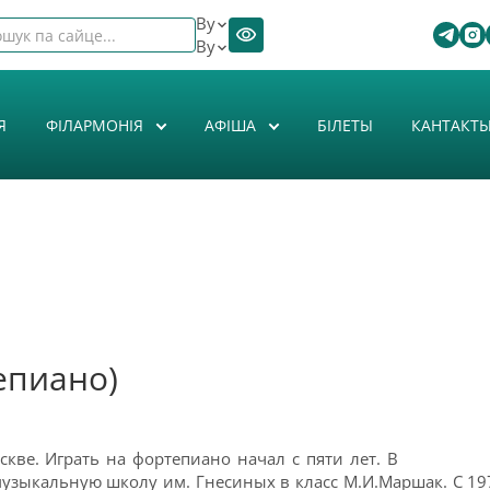
By
By
Я
ФІЛАРМОНІЯ
АФIША
БІЛЕТЫ
КАНТАКТ
епиано)
кве. Играть на фортепиано начал с пяти лет. В
узыкальную школу им. Гнесиных в класс М.И.Маршак. С 1978