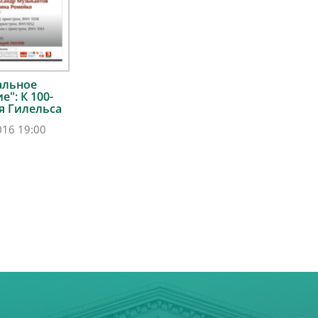
альное
": К 100-
я Гилельса
016 19:00