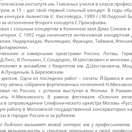
гогическом институте им. Гнесиных учился в классе професс
тром, в 15 – дал свой первый сольный концерт. В годы об
ом конкурсе пианистов (г. Кисловодск, 1989 г.) М.Лидский
 за исполнение Второго концерта С.Прокофьева.
вал с сольным концертом в Колонном зале Дома Союзов в 
атории. С 1992 года начинается интенсивная концертная 
талии, Нидерландах, Финляндии, Франции, Тайваня, Японии.
 филармонии.
ческими и камерными оркестрами России, Литвы, Герм
 Д.Лисс, В.Понькин, С.Сондецкис, М.Шостакович и многими 
лняет в ансамблях с Квартетом им. Д.Шостаковича, Моца
 А.Лундиным, Б.Березовским.
дисков. Одна из последних работ – сонаты Й.Брамса в ан
пуску запись собрания фортепианных сочинений Н.Мясковск
тровал по России, с успехом выступал в Японии. В Рахм
наты Н.Мясковского. В рамках фестиваля «Осенние веч
ова в сопровождении Симфонического оркестра Москвы «Рус
ую работу в Московской государственной консерватории как
ассы в городах России и за рубежом.
а Лидского вызывает живой интерес как у профессионалов,
ая музыкальность и серьезное отношение к своей професс