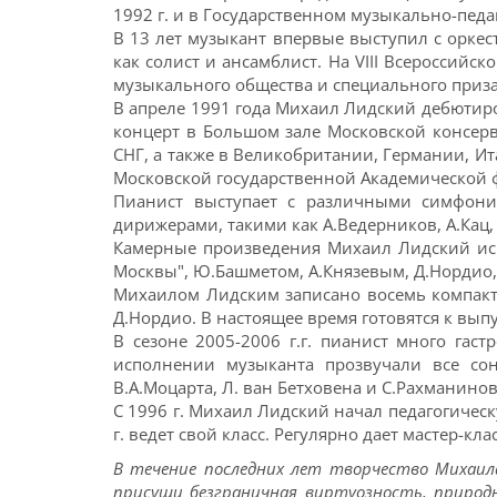
1992 г. и в Государственном музыкально-педа
В 13 лет музыкант впервые выступил с оркес
как солист и ансамблист. На VIII Всероссийск
музыкального общества и специального приза
В апреле 1991 года Михаил Лидский дебютиро
концерт в Большом зале Московской консерв
СНГ, а также в Великобритании, Германии, И
Московской государственной Академической
Пианист выступает с различными симфони
дирижерами, такими как А.Ведерников, А.Кац,
Камерные произведения Михаил Лидский испо
Москвы", Ю.Башметом, А.Князевым, Д.Нордио,
Михаилом Лидским записано восемь компакт-
Д.Нордио. В настоящее время готовятся к вы
В сезоне 2005-2006 г.г. пианист много гас
исполнении музыканта прозвучали все со
В.А.Моцарта, Л. ван Бетховена и С.Рахманин
С 1996 г. Михаил Лидский начал педагогическ
г. ведет свой класс. Регулярно дает мастер-кл
В течение последних лет творчество Михаил
присущи безграничная виртуозность, природн