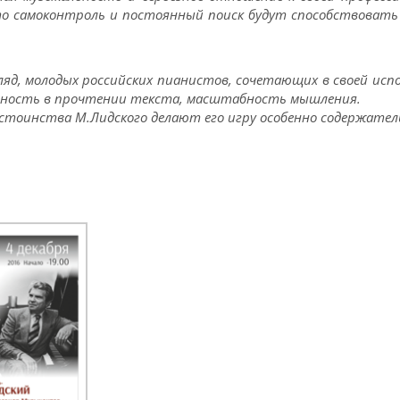
что самоконтроль и постоянный поиск будут способствоват
гляд, молодых российских пианистов, сочетающих в своей ис
льность в прочтении текста, масштабность мышления.
остоинства М.Лидского делают его игру особенно содержател