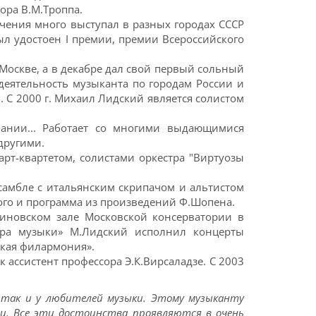
ора В.М.Троппа.
учения много выступал в разных городах СССР
 был удостоен I премии, премии Всероссийского
Москве, а в декабре дал свой первый сольный
деятельность музыканта по городам России и
 С 2000 г. Михаил Лидский является солистом
ании... Работает со многими выдающимися
другими.
рт-квартетом, солистами оркестра "Виртуозы
самбле с итальянским скрипачом и альтистом
ого и программа из произведений Ф.Шопена.
аниновском зале Московской консерватории в
ера музыки» М.Лидский исполнил концерты
ская филармония».
 ассистент профессора Э.К.Вирсаладзе. С 2003
 так и у любителей музыки. Этому музыканту
ии. Все эти достоинства проявляются в очень