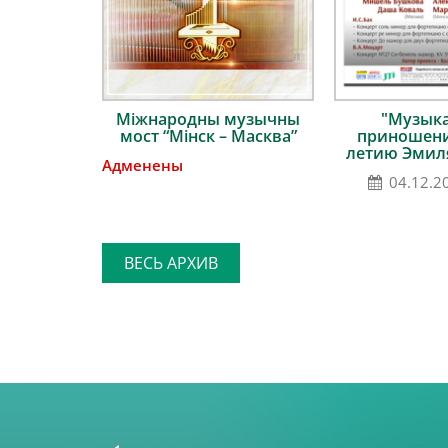
Міжнародны музычны
"Музык
мост “Мінск – Масква”
приношение
летию Эмил
Адменены
04.12.2
ВЕСЬ АРХИВ