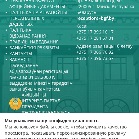
ПУБЛІЧНАЯ АФЕРТА І
пр. Незалежнасці, 50,
АФІЦЫЙНЫЯ ДАКУМЕНТЫ
220005 г. Мінск, Рэспубліка
ПАЛІТЫКА ПА АПРАЦОЎЦЫ
Беларусь
ПЕРСАНАЛЬНЫХ
reception@bgf.by
ДАДЗЕНЫХ
Каса:
ПАЛІТЫКА
+375 17 396 16 17
ВІДЭАНАЗІРАННЯ
+375 17 284 67 01
ПРАВІЛЫ НАВЕДВАННЯ
Аддзел рэалізацыі білетаў:
БАНКАЎСКІЯ РЭКВІЗІТЫ
+375 17 366 76 92
КАНТАКТЫ
+375 17 396 73 57
ВАКАНСІІ
Пасведчанне
аб Дзяржаўнай рэгістрацыі
№970 ад 31.08.2000 г.
выдадзена Мінскім гарадскім
выканаўчым камітэтам.
АФІЦЫЙНЫ
ІНТЭРНЭТ-ПАРТАЛ
ПРЭЗІДЭНТА
РЭСПУБЛІКІ БЕЛАРУСЬ
МІНІСТЭРСТВА КУЛЬТУРЫ
Мы уважаем вашу конфиденциальность
РЭСПУБЛІКІ БЕЛАРУСЬ
Мы используем файлы cookie, чтобы улучшить качество
ПАРТАЛ
просмотра, показывать персонализированную рекламу
РЭЙТЫНГАВАЙ АЦЭНКІ