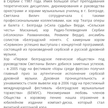
в Сербии с 1987 года. Имея большой опыт преподавания
теоретических дисциплин, дирижирования и руководства
оркестрами и хорами музыкальных училищ в г. Белграде,
Светлана Вилич сотрудничала с такими
профессиональными коллективами, как хор Театра оперы
и балета г. Белграда («Сила судьбы» Верди, «Сельская
честь» Масканьи), хор Радио-Телевидения Сербии
(«Колокола» Рахманинова, Реквием Верди), ансамбль
солистов «Белградский нонет». С камерным хором
«Сервикон» успешно выступала с концертной программой,
состоящей из произведений сербской и русской духовной
музыки.
Хор «Первое белградское певческое общество» под
руководством Светланы Вилич добился заметных успехов,
– в 2005 году на фестивале «Хоры среди фресок» получил
главный приз за аутентичное исполнение сербской
духовной музыки. Духовная проницательность и
узнаваемость стиля вывели хор в 2006 году на престижный
международный фестиваль «Белградские музыкальные
торжества» (БЕМУС). Неизмеримая любовь членов
Общества к хоровому пению нашла отражение в
юбилейном издании компакт-диска, который стал
визитной карточкой хора.