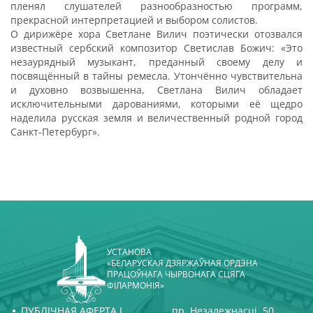
пленял слушателей разнообразностью программ,
прекрасной интерпретацией и выбором солистов.
О дирижёре хора Светлане Вилич поэтически отозвался
известный сербский композитор Светислав Божич: «Это
незаурядный музыкант, преданный своему делу и
посвящённый в тайны ремесла. Утончённо чувствительна
и духовно возвышенна, Светлана Вилич обладает
исключительными дарованиями, которыми её щедро
наделила русская земля и величественный родной город
Санкт-Петербург».
УСТАНОВА
«БЕЛАРУСКАЯ ДЗЯРЖАЎНАЯ ОРДЭНА
ПРАЦОЎНАГА ЧЫРВОНАГА СЦЯГА
ФІЛАРМОНІЯ»
ПУБЛІЧНАЯ АФЕРТА І
пр. Незалежнасці, 50,