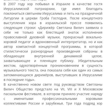
В 2007 году хор побывал в Израиле в качестве гостя
Иерусалимской патриархии, где имел благодать
поклониться святыням Иерусалима и петь на праздничной
Литургии в церкви Гроба Господня. После концертного
выступления хора в израильской прессе появились
следующие строки: «Дирижёр Светлана Вилич заявила о
себе не только как блестящий знаток исполнения
православной духовной музыки, прекрасный вокально-
хоровой педагог и вдохновенный интерпретатор, но и как
автор компактной концертной программы, в которой
стилистически разнородные произведения собраны в
обладающее внутренней динамикой целое,
захватывающее и пленящее публику. Убедительным
жестом, одухотворённым проникновением в сущность
музыкального текста, она показала себя как один из самых
запоминающихся дирижёров, выступавших в Иерусалиме
в последние годы».
В качественно новом свете под руководством Светланы
Вилич Общество предстало на VII, VIII и X Московском
пасхальном фестивале, в котором приняло участие наряду
с именитыми профессиональными хоровыми
коллективами России и зарубежья. Три года подряд хор