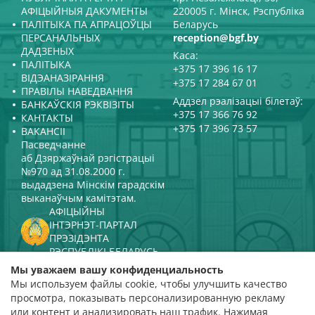
АФІЦЫЙНЫЯ ДАКУМЕНТЫ
220005 г. Мінск, Рэспубліка
ПАЛІТЫКА ПА АПРАЦОЎЦЫ
Беларусь
ПЕРСАНАЛЬНЫХ
reception@bgf.by
ДАДЗЕНЫХ
Каса:
ПАЛІТЫКА
+375 17 396 16 17
ВІДЭАНАЗІРАННЯ
+375 17 284 67 01
ПРАВІЛЫ НАВЕДВАННЯ
Аддзел рэалізацыі білетаў:
БАНКАЎСКІЯ РЭКВІЗІТЫ
+375 17 366 76 92
КАНТАКТЫ
+375 17 396 73 57
ВАКАНСІІ
Пасведчанне
аб Дзяржаўнай рэгістрацыі
№970 ад 31.08.2000 г.
выдадзена Мінскім гарадскім
выканаўчым камітэтам.
АФІЦЫЙНЫ
ІНТЭРНЭТ-ПАРТАЛ
ПРЭЗІДЭНТА
РЭСПУБЛІКІ БЕЛАРУСЬ
МІНІСТЭРСТВА КУЛЬТУРЫ
Мы уважаем вашу конфиденциальность
РЭСПУБЛІКІ БЕЛАРУСЬ
Мы используем файлы cookie, чтобы улучшить качество
ПАРТАЛ
просмотра, показывать персонализированную рекламу
РЭЙТЫНГАВАЙ АЦЭНКІ
или контент и анализировать наш трафик. Нажимая