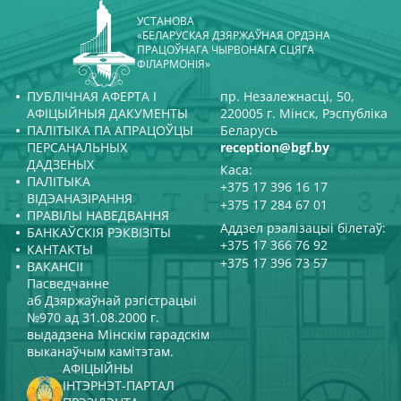
УСТАНОВА
«БЕЛАРУСКАЯ ДЗЯРЖАЎНАЯ ОРДЭНА
ПРАЦОЎНАГА ЧЫРВОНАГА СЦЯГА
ФІЛАРМОНІЯ»
ПУБЛІЧНАЯ АФЕРТА І
пр. Незалежнасці, 50,
АФІЦЫЙНЫЯ ДАКУМЕНТЫ
220005 г. Мінск, Рэспубліка
ПАЛІТЫКА ПА АПРАЦОЎЦЫ
Беларусь
ПЕРСАНАЛЬНЫХ
reception@bgf.by
ДАДЗЕНЫХ
Каса:
ПАЛІТЫКА
+375 17 396 16 17
ВІДЭАНАЗІРАННЯ
+375 17 284 67 01
ПРАВІЛЫ НАВЕДВАННЯ
Аддзел рэалізацыі білетаў:
БАНКАЎСКІЯ РЭКВІЗІТЫ
+375 17 366 76 92
КАНТАКТЫ
+375 17 396 73 57
ВАКАНСІІ
Пасведчанне
аб Дзяржаўнай рэгістрацыі
№970 ад 31.08.2000 г.
выдадзена Мінскім гарадскім
выканаўчым камітэтам.
АФІЦЫЙНЫ
ІНТЭРНЭТ-ПАРТАЛ