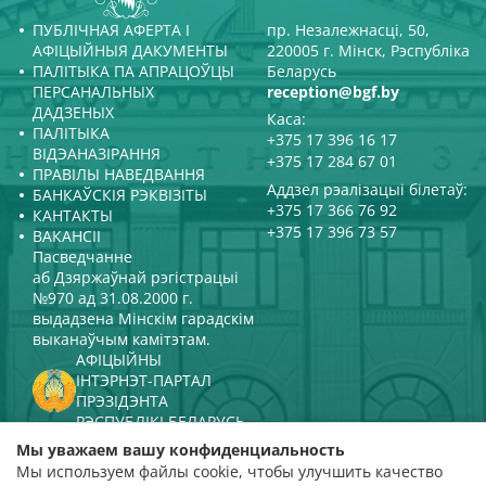
ПУБЛІЧНАЯ АФЕРТА І
пр. Незалежнасці, 50,
АФІЦЫЙНЫЯ ДАКУМЕНТЫ
220005 г. Мінск, Рэспубліка
ПАЛІТЫКА ПА АПРАЦОЎЦЫ
Беларусь
ПЕРСАНАЛЬНЫХ
reception@bgf.by
ДАДЗЕНЫХ
Каса:
ПАЛІТЫКА
+375 17 396 16 17
ВІДЭАНАЗІРАННЯ
+375 17 284 67 01
ПРАВІЛЫ НАВЕДВАННЯ
Аддзел рэалізацыі білетаў:
БАНКАЎСКІЯ РЭКВІЗІТЫ
+375 17 366 76 92
КАНТАКТЫ
+375 17 396 73 57
ВАКАНСІІ
Пасведчанне
аб Дзяржаўнай рэгістрацыі
№970 ад 31.08.2000 г.
выдадзена Мінскім гарадскім
выканаўчым камітэтам.
АФІЦЫЙНЫ
ІНТЭРНЭТ-ПАРТАЛ
ПРЭЗІДЭНТА
РЭСПУБЛІКІ БЕЛАРУСЬ
МІНІСТЭРСТВА КУЛЬТУРЫ
Мы уважаем вашу конфиденциальность
РЭСПУБЛІКІ БЕЛАРУСЬ
Мы используем файлы cookie, чтобы улучшить качество