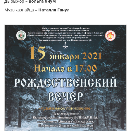
Дырыжор –
Вольга Янум
Музыказнаўца –
Наталля Ганул