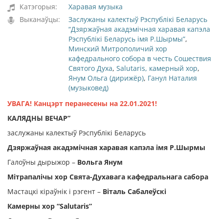
Катэгорыя:
Харавая музыка
Выканаўцы:
Заслужаны калектыў Рэспублікі Беларусь
“Дзяржаўная акадэмічная харавая капэла
Рэспублікі Беларусь імя Р.Шырмы”
,
Минский Митрополичий хор
кафедрального собора в честь Сошествия
Святого Духа
,
Salutaris, камерный хор
,
Янум Ольга (дирижёр)
,
Ганул Наталия
(музыковед)
УВАГА! Канцэрт перанесены на 22.01.2021!
КАЛЯДНЫ ВЕЧАР”
заслужаны калектыў Рэспублікі Беларусь
Дзяржаўная акадэмічная харавая капэла імя Р.Шырмы
Галоўны дырыжор –
Вольга Янум
Мітрапалічы хор
Свята-Духавага кафедральнага сабора
Мастацкі кіраўнік і рэгент –
Віталь Сабалеўскі
Камерны хор “Salutaris”