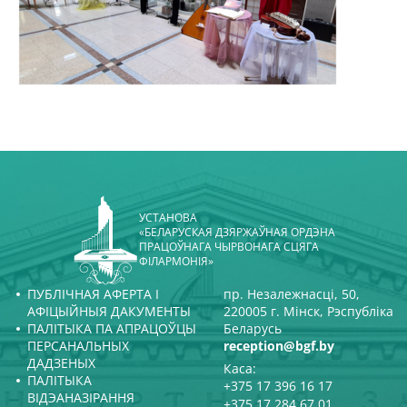
УСТАНОВА
«БЕЛАРУСКАЯ ДЗЯРЖАЎНАЯ ОРДЭНА
ПРАЦОЎНАГА ЧЫРВОНАГА СЦЯГА
ФІЛАРМОНІЯ»
ПУБЛІЧНАЯ АФЕРТА І
пр. Незалежнасці, 50,
АФІЦЫЙНЫЯ ДАКУМЕНТЫ
220005 г. Мінск, Рэспубліка
ПАЛІТЫКА ПА АПРАЦОЎЦЫ
Беларусь
ПЕРСАНАЛЬНЫХ
reception@bgf.by
ДАДЗЕНЫХ
Каса:
ПАЛІТЫКА
+375 17 396 16 17
ВІДЭАНАЗІРАННЯ
+375 17 284 67 01