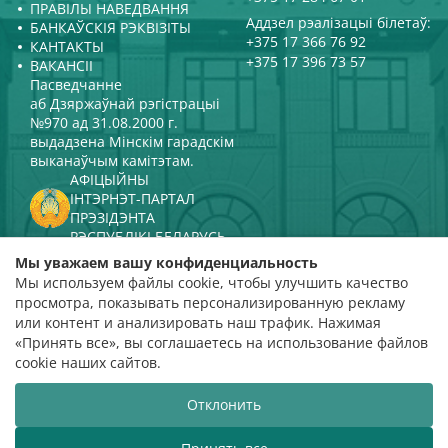
ПРАВІЛЫ НАВЕДВАННЯ
Аддзел рэалізацыі білетаў:
БАНКАЎСКІЯ РЭКВІЗІТЫ
+375 17 366 76 92
КАНТАКТЫ
+375 17 396 73 57
ВАКАНСІІ
Пасведчанне
аб Дзяржаўнай рэгістрацыі
№970 ад 31.08.2000 г.
выдадзена Мінскім гарадскім
выканаўчым камітэтам.
АФІЦЫЙНЫ
ІНТЭРНЭТ-ПАРТАЛ
ПРЭЗІДЭНТА
РЭСПУБЛІКІ БЕЛАРУСЬ
МІНІСТЭРСТВА КУЛЬТУРЫ
Мы уважаем вашу конфиденциальность
РЭСПУБЛІКІ БЕЛАРУСЬ
Мы используем файлы cookie, чтобы улучшить качество
ПАРТАЛ
просмотра, показывать персонализированную рекламу
РЭЙТЫНГАВАЙ АЦЭНКІ
или контент и анализировать наш трафик. Нажимая
«Принять все», вы соглашаетесь на использование файлов
адзнака 4,9
cookie наших сайтов.
на падставе 112 водгукаў
Отклонить
Распрацоўка сайта
ВТОП3