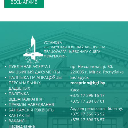
ВЕСЬ АРХИВ
УСТАНОВА
«БЕЛАРУСКАЯ ДЗЯРЖАЎНАЯ ОРДЭНА
ПРАЦОЎНАГА ЧЫРВОНАГА СЦЯГА
ФІЛАРМОНІЯ»
ПУБЛІЧНАЯ АФЕРТА І
пр. Незалежнасці, 50,
АФІЦЫЙНЫЯ ДАКУМЕНТЫ
220005 г. Мінск, Рэспубліка
ПАЛІТЫКА ПА АПРАЦОЎЦЫ
Беларусь
ПЕРСАНАЛЬНЫХ
reception@bgf.by
ДАДЗЕНЫХ
Каса:
ПАЛІТЫКА
+375 17 396 16 17
ВІДЭАНАЗІРАННЯ
+375 17 284 67 01
ПРАВІЛЫ НАВЕДВАННЯ
Аддзел рэалізацыі білетаў:
БАНКАЎСКІЯ РЭКВІЗІТЫ
+375 17 366 76 92
КАНТАКТЫ
+375 17 396 73 57
ВАКАНСІІ
Пасведчанне