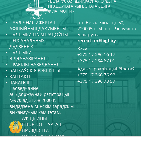
«БЕЛАРУСКАЯ ДЗЯРЖАЎНАЯ ОРДЭНА
ПРАЦОЎНАГА ЧЫРВОНАГА СЦЯГА
ФІЛАРМОНІЯ»
ПУБЛІЧНАЯ АФЕРТА І
пр. Незалежнасці, 50,
АФІЦЫЙНЫЯ ДАКУМЕНТЫ
220005 г. Мінск, Рэспубліка
ПАЛІТЫКА ПА АПРАЦОЎЦЫ
Беларусь
ПЕРСАНАЛЬНЫХ
reception@bgf.by
ДАДЗЕНЫХ
Каса:
ПАЛІТЫКА
+375 17 396 16 17
ВІДЭАНАЗІРАННЯ
+375 17 284 67 01
ПРАВІЛЫ НАВЕДВАННЯ
Аддзел рэалізацыі білетаў:
БАНКАЎСКІЯ РЭКВІЗІТЫ
+375 17 366 76 92
КАНТАКТЫ
+375 17 396 73 57
ВАКАНСІІ
Пасведчанне
аб Дзяржаўнай рэгістрацыі
№970 ад 31.08.2000 г.
выдадзена Мінскім гарадскім
выканаўчым камітэтам.
АФІЦЫЙНЫ
ІНТЭРНЭТ-ПАРТАЛ
ПРЭЗІДЭНТА
РЭСПУБЛІКІ БЕЛАРУСЬ