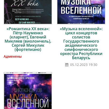
«Романтика ХХ века»:
«Музыка вселенной»:
Пётр Науменко
цикл концертов
(кларнет), Евгений
солистов
Микляев (виолончель),
Государственного
Сергей Микулик
академического
(фортепиано)
симфонического
оркестра Республики
Адменены
Беларусь
05.12.2023 19:30