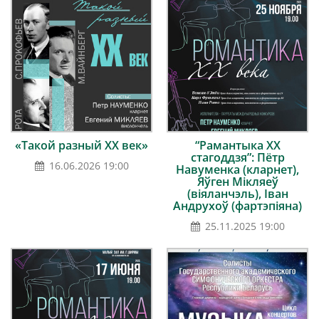
«Такой разный ХХ век»
“Рамантыка ХХ
стагоддзя”: Пётр
16.06.2026 19:00
Навуменка (кларнет),
Яўген Мікляеў
(віяланчэль), Іван
Андрухоў (фартэпіяна)
25.11.2025 19:00