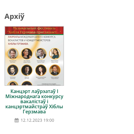
Архіў
Канцэрт лаўрэатаў I
Міжнароднага конкурсу
вакалістаў і
канцэртмайстраў Хіблы
Герзмава
12.12.2023 19:00