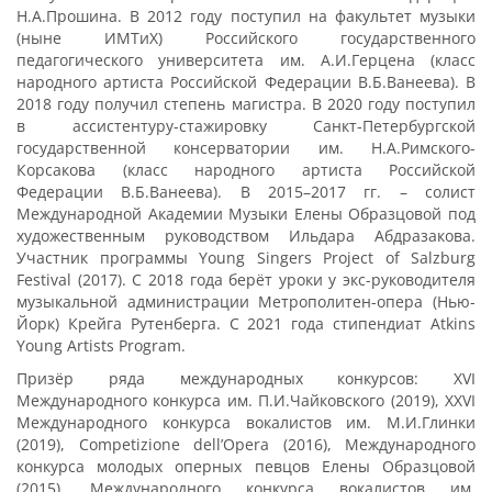
Н.А.Прошина. В 2012 году поступил на факультет музыки
(ныне ИМТиХ) Российского государственного
педагогического университета им. А.И.Герцена (класс
народного артиста Российской Федерации В.Б.Ванеева). В
2018 году получил степень магистра. В 2020 году поступил
в ассистентуру-стажировку Санкт-Петербургской
государственной консерватории им. Н.А.Римского-
Корсакова (класс народного артиста Российской
Федерации В.Б.Ванеева). В 2015–2017 гг. – солист
Международной Академии Музыки Елены Образцовой под
художественным руководством Ильдара Абдразакова.
Участник программы Young Singers Project of Salzburg
Festival (2017). С 2018 года берёт уроки у экс-руководителя
музыкальной администрации Метрополитен-опера (Нью-
Йорк) Крейга Рутенберга. C 2021 года стипендиат Atkins
Young Artists Program.
Призёр ряда международных конкурсов: XVI
Международного конкурса им. П.И.Чайковского (2019), XXVI
Международного конкурса вокалистов им. М.И.Глинки
(2019), Competizione dell’Opera (2016), Международного
конкурса молодых оперных певцов Елены Образцовой
(2015), Международного конкурса вокалистов им.