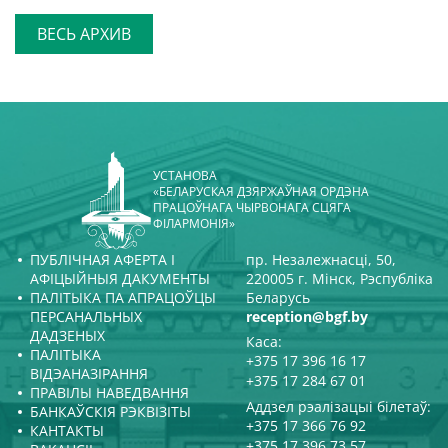
ВЕСЬ АРХИВ
УСТАНОВА
«БЕЛАРУСКАЯ ДЗЯРЖАЎНАЯ ОРДЭНА
ПРАЦОЎНАГА ЧЫРВОНАГА СЦЯГА
ФІЛАРМОНІЯ»
ПУБЛІЧНАЯ АФЕРТА І
пр. Незалежнасці, 50,
АФІЦЫЙНЫЯ ДАКУМЕНТЫ
220005 г. Мінск, Рэспубліка
ПАЛІТЫКА ПА АПРАЦОЎЦЫ
Беларусь
ПЕРСАНАЛЬНЫХ
reception@bgf.by
ДАДЗЕНЫХ
Каса:
ПАЛІТЫКА
+375 17 396 16 17
ВІДЭАНАЗІРАННЯ
+375 17 284 67 01
ПРАВІЛЫ НАВЕДВАННЯ
Аддзел рэалізацыі білетаў:
БАНКАЎСКІЯ РЭКВІЗІТЫ
+375 17 366 76 92
КАНТАКТЫ
+375 17 396 73 57