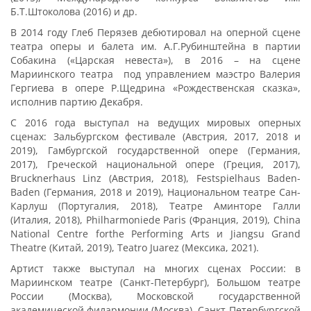
Б.Т.Штоколова (2016) и др.
В 2014 году Глеб Перязев дебютировал на оперной сцене
театра оперы и балета им. А.Г.Рубинштейна в партии
Собакина («Царская невеста»), в 2016 – на сцене
Мариинского театра под управлением маэстро Валерия
Гергиева в опере Р.Щедрина «Рождественская сказка»,
исполнив партию Декабря.
С 2016 года выступал на ведущих мировых оперных
сценах: Зальбургском фестивале (Австрия, 2017, 2018 и
2019), Гамбургской государственной опере (Германия,
2017), Греческой национальной опере (Греция, 2017),
Brucknerhaus Linz (Австрия, 2018), Festspielhaus Baden-
Baden (Германия, 2018 и 2019), Национальном театре Сан-
Карлуш (Португалия, 2018), Театре Аминторе Галли
(Италия, 2018), Philharmoniede Paris (Франция, 2019), China
National Centre forthe Performing Arts и Jiangsu Grand
Theatre (Китай, 2019), Teatro Juarez (Мексика, 2021).
Артист также выступал на многих сценах России: в
Мариинском театре (Санкт-Петербург), Большом театре
России (Москва), Московской государственной
академической филармонии (Москва), Cанкт-Петербургской