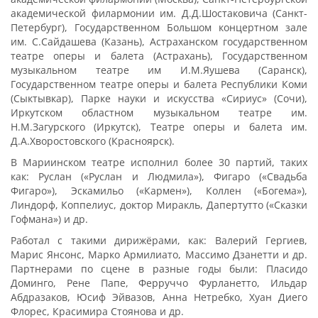
академической филармонии им. Д.Д.Шостаковича (Санкт-
Петербург), Государственном Большом концертном зале
им. С.Сайдашева (Казань), Астраханском государственном
театре оперы и балета (Астрахань), Государственном
музыкальном театре им И.М.Яушева (Саранск),
Государственном театре оперы и балета Республики Коми
(Сыктывкар), Парке науки и искусства «Сириус» (Сочи),
Иркутском областном музыкальном театре им.
Н.М.Загурского (Иркутск), Театре оперы и балета им.
Д.А.Хворостовского (Красноярск).
В Мариинском театре исполнил более 30 партий, таких
как: Руслан («Руслан и Людмила»), Фигаро («Свадьба
Фигаро»), Эскамильо («Кармен»), Коллен («Богема»),
Линдорф, Коппелиус, доктор Миракль, Дапертутто («Сказки
Гофмана») и др.
Работал с такими дирижёрами, как: Валерий Гергиев,
Марис Янсонс, Марко Армилиато, Массимо Дзанетти и др.
Партнерами по сцене в разные годы были: Пласидо
Доминго, Рене Папе, Ферруччо Фурланетто, Ильдар
Абдразаков, Юсиф Эйвазов, Анна Нетребко, Хуан Диего
Флорес, Красимира Стоянова и др.