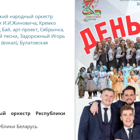
кий народный оркестр
и И.И.Жиновича
,
Кремко
 Бай, арт-проект
,
Сябрынка,
й песни
,
Задорожный Игорь
 (вокал)
,
Булатовская
ый оркестр Республики
ублики Беларусь