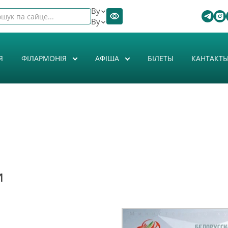
By
By
Я
ФІЛАРМОНІЯ
АФIША
БІЛЕТЫ
КАНТАКТ
и