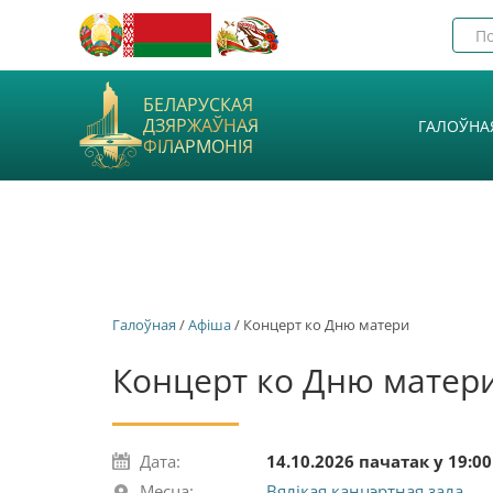
БЕЛАРУСКАЯ
ДЗЯРЖАЎНАЯ
ГАЛОЎНА
ФІЛАРМОНІЯ
Галоўная
/
Афiша
/ Концерт ко Дню матери
Концерт ко Дню матер
Дата:
14.10.2026 пачатак у 19:00
Месца:
Вялікая канцэртная зала