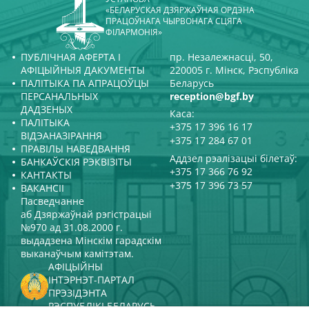
«БЕЛАРУСКАЯ ДЗЯРЖАЎНАЯ ОРДЭНА
ПРАЦОЎНАГА ЧЫРВОНАГА СЦЯГА
ФІЛАРМОНІЯ»
ПУБЛІЧНАЯ АФЕРТА І
пр. Незалежнасці, 50,
АФІЦЫЙНЫЯ ДАКУМЕНТЫ
220005 г. Мінск, Рэспубліка
ПАЛІТЫКА ПА АПРАЦОЎЦЫ
Беларусь
ПЕРСАНАЛЬНЫХ
reception@bgf.by
ДАДЗЕНЫХ
Каса:
ПАЛІТЫКА
+375 17 396 16 17
ВІДЭАНАЗІРАННЯ
+375 17 284 67 01
ПРАВІЛЫ НАВЕДВАННЯ
Аддзел рэалізацыі білетаў:
БАНКАЎСКІЯ РЭКВІЗІТЫ
+375 17 366 76 92
КАНТАКТЫ
+375 17 396 73 57
ВАКАНСІІ
Пасведчанне
аб Дзяржаўнай рэгістрацыі
№970 ад 31.08.2000 г.
выдадзена Мінскім гарадскім
выканаўчым камітэтам.
АФІЦЫЙНЫ
ІНТЭРНЭТ-ПАРТАЛ
ПРЭЗІДЭНТА
РЭСПУБЛІКІ БЕЛАРУСЬ