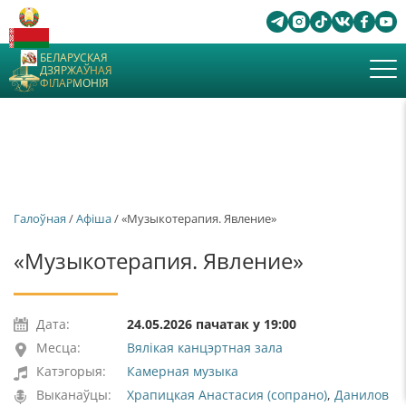
БЕЛАРУСКАЯ
ДЗЯРЖАЎНАЯ
ФІЛАРМОНІЯ
Галоўная
/
Афiша
/ «Музыкотерапия. Явление»
«Музыкотерапия. Явление»
Дата:
24.05.2026 пачатак у 19:00
Месца:
Вялікая канцэртная зала
Катэгорыя:
Камерная музыка
Выканаўцы:
Храпицкая Анастасия (сопрано)
,
Данилов