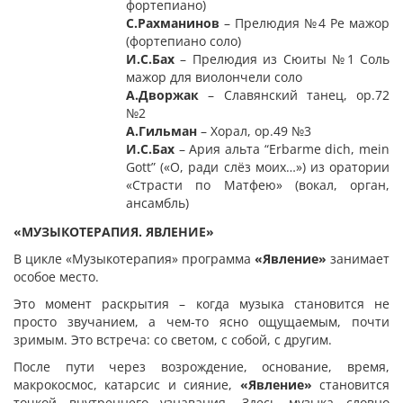
фортепиано)
С.Рахманинов
– Прелюдия №4 Ре мажор
(фортепиано соло)
И.С.Бах
– Прелюдия из Сюиты №1 Соль
мажор для виолончели соло
А.Дворжак
– Славянский танец, op.72
№2
А.Гильман
– Хорал, op.49 №3
И.С.Бах
– Ария альта “Erbarme dich, mein
Gott” («О, ради слёз моих…») из оратории
«Страсти по Матфею» (вокал, орган,
ансамбль)
«МУЗЫКОТЕРАПИЯ. ЯВЛЕНИЕ»
В цикле «Музыкотерапия» программа
«Явление»
занимает
особое место.
Это момент раскрытия – когда музыка становится не
просто звучанием, а чем-то ясно ощущаемым, почти
зримым. Это встреча: со светом, с собой, с другим.
После пути через возрождение, основание, время,
макрокосмос, катарсис и сияние,
«Явление»
становится
точкой внутреннего узнавания. Здесь музыка словно