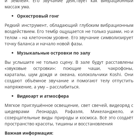
и землёй». Его звучание действует как вибрационный
массаж ума.
Оркестровый гонг
Редкий инструмент, обладающий глубоким вибрационным
воздействием. Его тембр ощущается не только ушами, но и
телом – на клеточном уровне. Его звучание символизирует
точку баланса и начало новой фазы.
Музыкальные островки по залу
Вы услышите не только сцену. В зале будут расставлены
«звуковые островки»: поющие чаши, чакрофоны,
караталы, шум дождя и океана, колокольчики Koshi. Они
создают объёмное звучание и помогают телу отпустить
напряжение, а уму – расслабиться.
Видеоарт и атмосфера
Мягкое приглушённое освещение, свет свечей, видеоряд с
шедеврами Леонардо, Рафаэля, Микеланджело, и
созерцательные виды природы и космоса. Всё это создаёт
пространство красоты, тишины и восстановления
Важная информация: