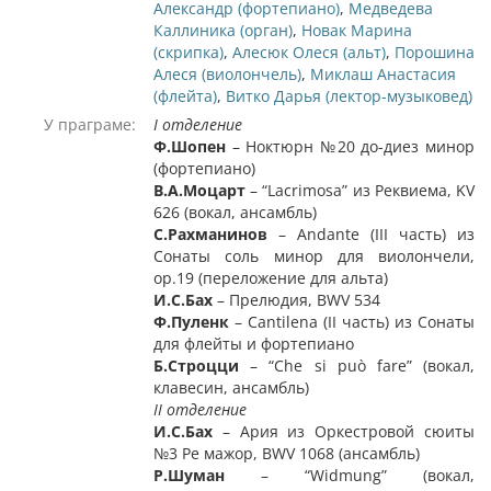
Александр (фортепиано)
,
Медведева
Каллиника (орган)
,
Новак Марина
(скрипка)
,
Алесюк Олеся (альт)
,
Порошина
Алеся (виолончель)
,
Миклаш Анастасия
(флейта)
,
Витко Дарья (лектор-музыковед)
У праграме:
I отделение
Ф.Шопен
– Ноктюрн №20 до-диез минор
(фортепиано)
В.А.Моцарт
– “Lacrimosa” из Реквиема, KV
626 (вокал, ансамбль)
С.Рахманинов
– Andante (III часть) из
Сонаты соль минор для виолончели,
op.19 (переложение для альта)
И.С.Бах
– Прелюдия, BWV 534
Ф.Пуленк
– Cantilena (II часть) из Сонаты
для флейты и фортепиано
Б.Строцци
– “Che si può fare” (вокал,
клавесин, ансамбль)
II отделение
И.С.Бах
– Ария из Оркестровой сюиты
№3 Ре мажор, BWV 1068 (ансамбль)
Р.Шуман
– “Widmung” (вокал,