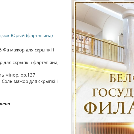
дзюк Юрый (фартэпіяна)
5 Фа мажор для скрыпкі і
р для скрыпкі і фартэпіяна,
ь мінор, ор.137
 Соль мажор для скрыпкі і
овена