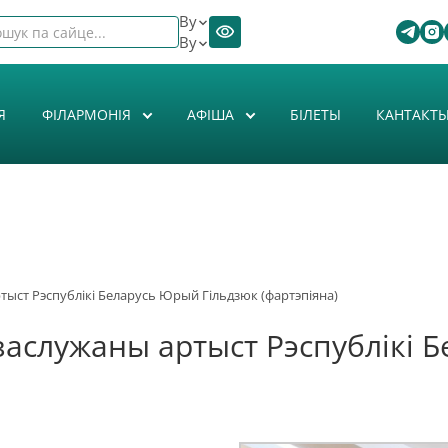
By
By
Я
ФІЛАРМОНІЯ
АФIША
БІЛЕТЫ
КАНТАКТ
ртыст Рэспублікі Беларусь Юрый Гільдзюк (фартэпіяна)
 заслужаны артыст Рэспублікі