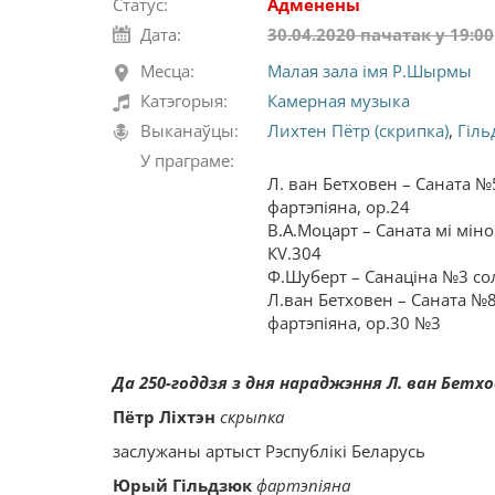
Статус:
Адменены
Дата:
30.04.2020 пачатак у 19:00
Месца:
Малая зала імя Р.Шырмы
Катэгорыя:
Камерная музыка
Выканаўцы:
Лихтен Пётр (скрипка)
,
Гіль
У праграме:
Л. ван Бетховен – Саната №
фартэпіяна, оp.24
В.А.Моцарт – Саната мі міно
КV.304
Ф.Шуберт – Санаціна №3 сол
Л.ван Бетховен – Саната №8
фартэпіяна, ор.30 №3
Да 250-годдзя з дня нараджэння Л. ван Бетх
Пётр Ліхтэн
скрыпка
заслужаны артыст Рэспублікі Беларусь
Юрый Гільдзюк
фартэпіяна