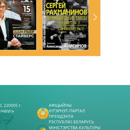
, 220005 г.
АФІЦЫЙНЫ
еларусь
ІНТЭРНЭТ-ПАРТАЛ
ПРЭЗІДЭНТА
РЭСПУБЛІКІ БЕЛАРУСЬ
МІНІСТЭРСТВА КУЛЬТУРЫ