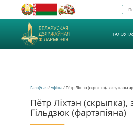
БЕЛАРУСКАЯ
ДЗЯРЖАЎНАЯ
ГАЛОЎНА
ФІЛАРМОНІЯ
Галоўная
/
Афiша
/ Пётр Ліхтэн (скрыпка), заслужаны а
Пётр Ліхтэн (скрыпка),
Гільдзюк (фартэпіяна)